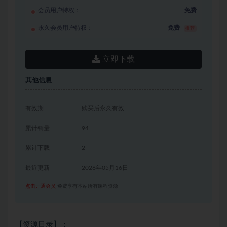
会员用户特权：
免费
永久会员用户特权：
免费
推荐
立即下载
其他信息
有效期
购买后永久有效
累计销量
94
累计下载
2
最近更新
2026年05月16日
点击开通会员
免费享有本站所有课程资源
【资源目录】：