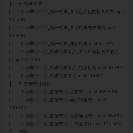
├──8–检查管理
| ├──1-云医疗平台_新开检查_查询已支付的检查处方.mp4
90.55M
| ├──2-云医疗平台_新开检查_查询检查处方详情.mp4
34.64M
| ├──3-云医疗平台_新开检查_开始检查.mp4 55.79M
| ├──4-云医疗平台_检查结果录入_查询所有检查中的项
目.mp4 37.13M
| ├──5-云医疗平台_检查结果录入_结束检查.mp4 50.78M
| └──6-云医疗平台_检查结果查询.mp4 19.08M
├──9–数据统计模块
| ├──1-云医疗平台_数据统计_收支统计.mp4 209.53M
| ├──2-云医疗平台_数据统计_药品销售统计.mp4
100.33M
| ├──3-云医疗平台_数据统计_检查项目统计.mp4 86.63M
| └──4-云医疗平台_数据统计_工作量统计.mp4 104.56M
└──资料