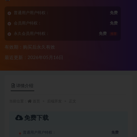
普通用户用户特权：
免费
会员用户特权：
免费
永久会员用户特权：
免费
推荐
有效期：购买后永久有效
最近更新：2026年05月16日
详情介绍
当前位置：
首页
后端开发
正文
免费下载
普通用户用户特权：
免费