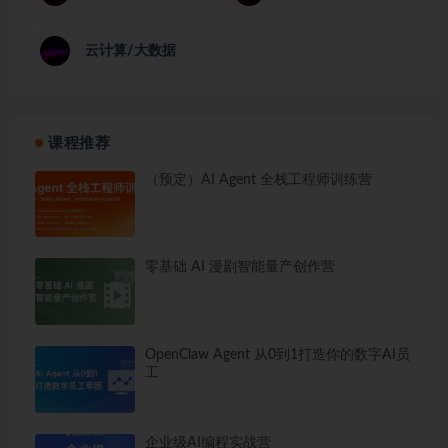
云计算/大数据
课程推荐
（预定）AI Agent 全栈工程师训练营
零基础 AI 漫剧智能量产创作营
OpenClaw Agent 从0到1打造你的数字AI员
工
企业级AI编程实战营