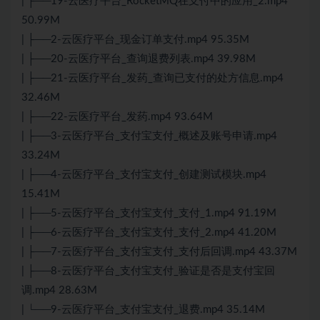
| ├──19-云医疗平台_RocketMQ在支付中的应用_2.mp4
50.99M
| ├──2-云医疗平台_现金订单支付.mp4 95.35M
| ├──20-云医疗平台_查询退费列表.mp4 39.98M
| ├──21-云医疗平台_发药_查询已支付的处方信息.mp4
32.46M
| ├──22-云医疗平台_发药.mp4 93.64M
| ├──3-云医疗平台_支付宝支付_概述及账号申请.mp4
33.24M
| ├──4-云医疗平台_支付宝支付_创建测试模块.mp4
15.41M
| ├──5-云医疗平台_支付宝支付_支付_1.mp4 91.19M
| ├──6-云医疗平台_支付宝支付_支付_2.mp4 41.20M
| ├──7-云医疗平台_支付宝支付_支付后回调.mp4 43.37M
| ├──8-云医疗平台_支付宝支付_验证是否是支付宝回
调.mp4 28.63M
| └──9-云医疗平台_支付宝支付_退费.mp4 35.14M