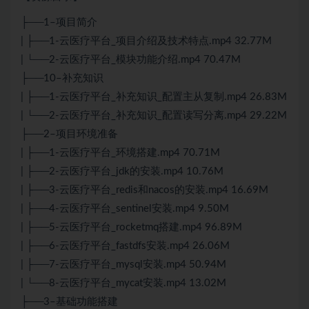
├──1–项目简介
| ├──1-云医疗平台_项目介绍及技术特点.mp4 32.77M
| └──2-云医疗平台_模块功能介绍.mp4 70.47M
├──10–补充知识
| ├──1-云医疗平台_补充知识_配置主从复制.mp4 26.83M
| └──2-云医疗平台_补充知识_配置读写分离.mp4 29.22M
├──2–项目环境准备
| ├──1-云医疗平台_环境搭建.mp4 70.71M
| ├──2-云医疗平台_jdk的安装.mp4 10.76M
| ├──3-云医疗平台_redis和nacos的安装.mp4 16.69M
| ├──4-云医疗平台_sentinel安装.mp4 9.50M
| ├──5-云医疗平台_rocketmq搭建.mp4 96.89M
| ├──6-云医疗平台_fastdfs安装.mp4 26.06M
| ├──7-云医疗平台_mysql安装.mp4 50.94M
| └──8-云医疗平台_mycat安装.mp4 13.02M
├──3–基础功能搭建