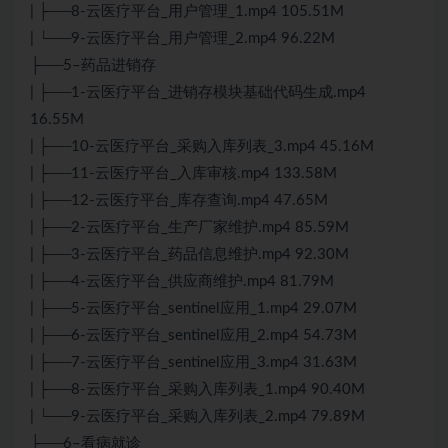
| ├──8-云医疗平台_用户管理_1.mp4 105.51M
| └──9-云医疗平台_用户管理_2.mp4 96.22M
├──5–药品进销存
| ├──1-云医疗平台_进销存模块基础代码生成.mp4
16.55M
| ├──10-云医疗平台_采购入库列表_3.mp4 45.16M
| ├──11-云医疗平台_入库审核.mp4 133.58M
| ├──12-云医疗平台_库存查询.mp4 47.65M
| ├──2-云医疗平台_生产厂家维护.mp4 85.59M
| ├──3-云医疗平台_药品信息维护.mp4 92.30M
| ├──4-云医疗平台_供应商维护.mp4 81.79M
| ├──5-云医疗平台_sentinel应用_1.mp4 29.07M
| ├──6-云医疗平台_sentinel应用_2.mp4 54.73M
| ├──7-云医疗平台_sentinel应用_3.mp4 31.63M
| ├──8-云医疗平台_采购入库列表_1.mp4 90.40M
| └──9-云医疗平台_采购入库列表_2.mp4 79.89M
├──6–看病就诊