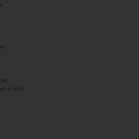
M
M
8M
92M
4 19.87M
M