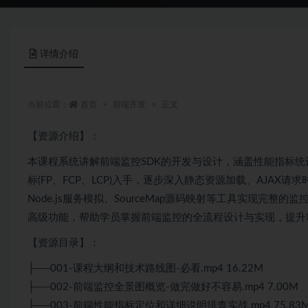
详情介绍
当前位置：
首页
前端开发
正文
【资源介绍】：
本课程系统讲解前端监控SDK的开发与设计，涵盖性能指标
标(FP、FCP、LCP)入手，逐步深入静态资源加载、AJAX请求时
Node.js服务模拟、SourceMap源码映射等工具实现完整
高级功能，帮助学员掌握前端监控的全流程设计与实现，提升
【资源目录】：
├──001-课程大纲和技术路线图-必看.mp4 16.22M
├──002-前端监控全景图概览-做完做好不容易.mp4 7.00M
├──003-前端性能指标定位和详细说明排查实战.mp4 75.83