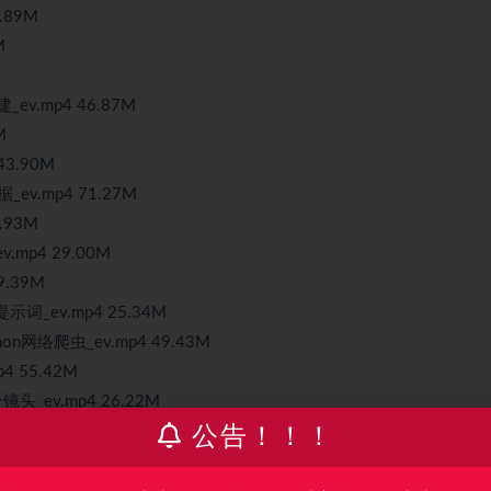
.89M
M
_ev.mp4 46.87M
M
3.90M
v.mp4 71.27M
.93M
mp4 29.00M
.39M
_ev.mp4 25.34M
网络爬虫_ev.mp4 49.43M
 55.42M
ev.mp4 26.22M
.93M
公告！！！
03M
45.36M