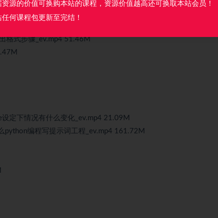
据资源的价值可换购本站的课程，资源价值越高还可换取本站会员！
站任何课程包更新至完结！
i2_ev.mp4 63.80M
式步骤_ev.mp4 51.46M
.47M
e设定下情况有什么变化_ev.mp4 21.09M
python编程写提示词工程_ev.mp4 161.72M
M