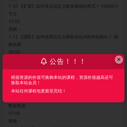
7-10 【扩展】如何灵活自定义数据展现的形式？-代码执行
节点
15:05
视频：
7-11 【进阶】如何使用自定义模板优化AI的内容输出？-模
板转换
08:50
×
视频：
公告！！！
7-12 【进阶】如何如何提取文档内容作为提示词？-文档提
取器
根据资源的价值可换购本站的课程，资源价值越高还可
04:17
换取本站会员！
视频：
本站任何课程包更新至完结！
7-13 【进阶】如何使用大模型提取提示词的参数类型？-参
数提取器
07:08
视频：