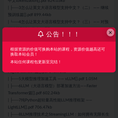
中文tokenization[].pdf 624.03kb
| ├──3怎么让英文大语言模型支持中文？（二） —— 继续
预训练篇[].pdf 899.44kb
| └──4怎么让英文大语言模型支持中文？（三） —— 对预
训练模型进行指令微调[].pdf 368.73kb
×
公告！！！
├──17大模型(LLM)部署框架对比篇
| ├──1大模型(LLM)部署框架对比篇[].pdf 3.32M
根据资源的价值可换购本站的课程，资源价值越高还可
| ├──2大模型（LLMs）加速篇[].pdf 300.36kb
换取本站会员！
| ├──3LLMs 推理性能面[].pdf 303.04kb
本站任何课程包更新至完结！
| ├──4LLM（大语言模型）部署加速方法——
PagedAttention篇[].pdf 845.93kb
| ├──5大模型推理加速工具 —— vLLM[].pdf 1.05M
| ├──6LLM（大语言模型）部署加速方法——Faster
Transformer篇[].pdf 602.24kb
| ├──7纯Python超轻量高性能LLM推理框架 ——
LightLLM[].pdf 706.47kb
| ├──8LLM推理技术之StreamingLLM：如何拥有无限长生