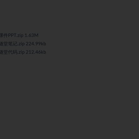
PPT.zip 1.63M
笔记.zip 224.99kb
代码.zip 212.46kb