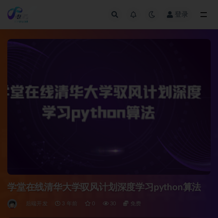
登录
全部
学堂在线清华大学驭风计划深度学习python算法
后端开发
3 年前
0
30
免费