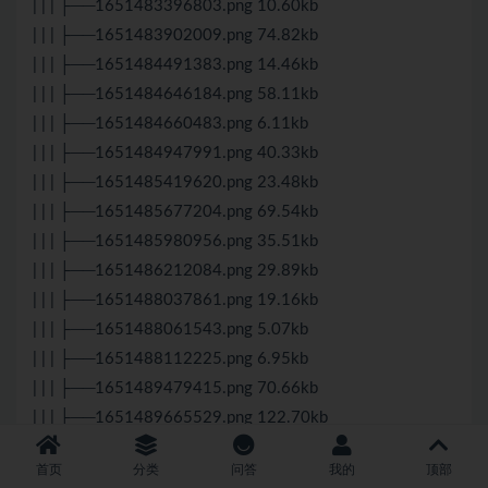
| | | ├──1651483396803.png 10.60kb
| | | ├──1651483902009.png 74.82kb
| | | ├──1651484491383.png 14.46kb
| | | ├──1651484646184.png 58.11kb
| | | ├──1651484660483.png 6.11kb
| | | ├──1651484947991.png 40.33kb
| | | ├──1651485419620.png 23.48kb
| | | ├──1651485677204.png 69.54kb
| | | ├──1651485980956.png 35.51kb
| | | ├──1651486212084.png 29.89kb
| | | ├──1651488037861.png 19.16kb
| | | ├──1651488061543.png 5.07kb
| | | ├──1651488112225.png 6.95kb
| | | ├──1651489479415.png 70.66kb
| | | ├──1651489665529.png 122.70kb
| | | ├──1651489804372.png 122.74kb
首页
分类
问答
我的
顶部
| | | ├──1651497107521.png 98.66kb