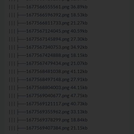
| | | ├──1677566555561.png 36.89kb
| | | ├──1677566596392.png 18.53kb
| | | ├──1677566811733.png 21.27kb
| | | ├──1677567124045.png 40.59kb
| | | ├──1677567145894.png 27.30kb
| | | ├──1677567340753.png 34.92kb
| | | ├──1677567424888.png 18.15kb
| | | ├──1677567479434.png 21.07kb
| | | ├──1677568481038.png 41.12kb
| | | ├──1677568497148.png 27.91kb
| | | ├──1677568804003.png 44.15kb
| | | ├──1677569040677.png 47.75kb
| | | ├──1677569121117.png 40.73kb
| | | ├──1677569355962.png 33.13kb
| | | ├──1677569378299.png 18.84kb
| | | ├──1677569407384.png 21.15kb