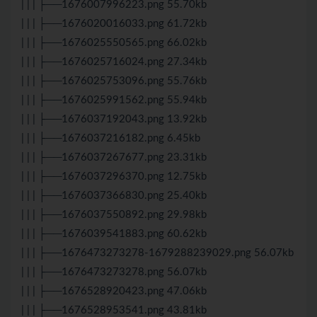
| | | ├──1676007996223.png 55.70kb
| | | ├──1676020016033.png 61.72kb
| | | ├──1676025550565.png 66.02kb
| | | ├──1676025716024.png 27.34kb
| | | ├──1676025753096.png 55.76kb
| | | ├──1676025991562.png 55.94kb
| | | ├──1676037192043.png 13.92kb
| | | ├──1676037216182.png 6.45kb
| | | ├──1676037267677.png 23.31kb
| | | ├──1676037296370.png 12.75kb
| | | ├──1676037366830.png 25.40kb
| | | ├──1676037550892.png 29.98kb
| | | ├──1676039541883.png 60.62kb
| | | ├──1676473273278-1679288239029.png 56.07kb
| | | ├──1676473273278.png 56.07kb
| | | ├──1676528920423.png 47.06kb
| | | ├──1676528953541.png 43.81kb