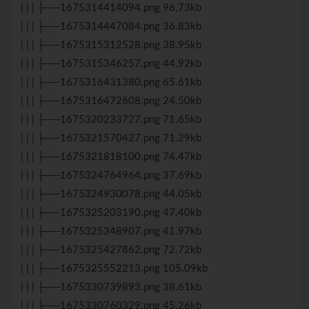
| | | ├──1675314414094.png 96.73kb
| | | ├──1675314447084.png 36.83kb
| | | ├──1675315312528.png 38.95kb
| | | ├──1675315346257.png 44.92kb
| | | ├──1675316431380.png 65.61kb
| | | ├──1675316472608.png 24.50kb
| | | ├──1675320233727.png 71.65kb
| | | ├──1675321570427.png 71.29kb
| | | ├──1675321818100.png 74.47kb
| | | ├──1675324764964.png 37.69kb
| | | ├──1675324930078.png 44.05kb
| | | ├──1675325203190.png 47.40kb
| | | ├──1675325348907.png 41.97kb
| | | ├──1675325427862.png 72.72kb
| | | ├──1675325552213.png 105.09kb
| | | ├──1675330739893.png 38.61kb
| | | ├──1675330760329.png 45.26kb