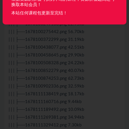
| | | ├──1678099981564.png 46.39kb
换取本站会员！
| | | ├──1678100085687.png 30.03kb
本站任何课程包更新至完结！
| | | ├──1678100108619.png 25.58kb
| | | ├──1678100249188.png 22.95kb
| | | ├──1678100275442.png 56.70kb
| | | ├──1678100372299.png 31.19kb
| | | ├──1678100438077.png 42.51kb
| | | ├──1678100458645.png 29.90kb
| | | ├──1678100508328.png 24.22kb
| | | ├──1678100852279.png 40.07kb
| | | ├──1678100874253.png 62.73kb
| | | ├──1678100902336.png 32.59kb
| | | ├──1678111138419.png 18.17kb
| | | ├──1678111160716.png 9.44kb
| | | ├──1678111189492.png 10.09kb
| | | ├──1678111269381.png 34.94kb
| | | ├──1678111329412.png 7.30kb