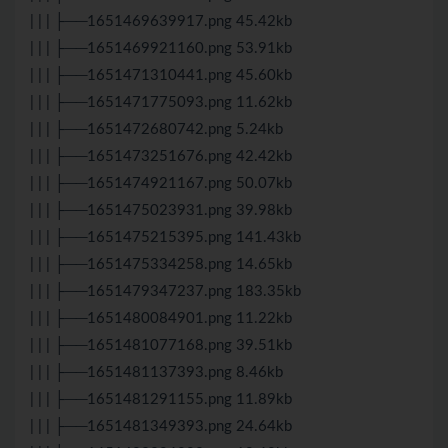
| | | ├──1651469639917.png 45.42kb
| | | ├──1651469921160.png 53.91kb
| | | ├──1651471310441.png 45.60kb
| | | ├──1651471775093.png 11.62kb
| | | ├──1651472680742.png 5.24kb
| | | ├──1651473251676.png 42.42kb
| | | ├──1651474921167.png 50.07kb
| | | ├──1651475023931.png 39.98kb
| | | ├──1651475215395.png 141.43kb
| | | ├──1651475334258.png 14.65kb
| | | ├──1651479347237.png 183.35kb
| | | ├──1651480084901.png 11.22kb
| | | ├──1651481077168.png 39.51kb
| | | ├──1651481137393.png 8.46kb
| | | ├──1651481291155.png 11.89kb
| | | ├──1651481349393.png 24.64kb