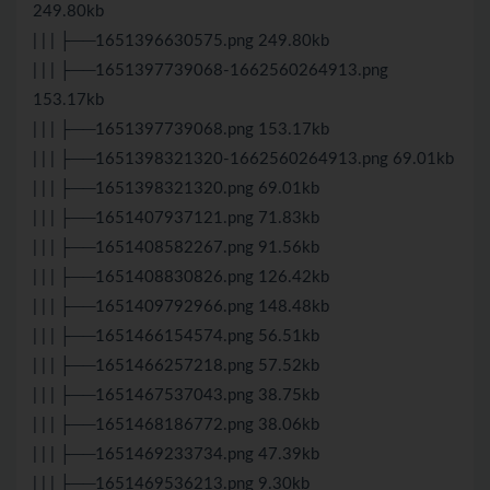
249.80kb
| | | ├──1651396630575.png 249.80kb
| | | ├──1651397739068-1662560264913.png
153.17kb
| | | ├──1651397739068.png 153.17kb
| | | ├──1651398321320-1662560264913.png 69.01kb
| | | ├──1651398321320.png 69.01kb
| | | ├──1651407937121.png 71.83kb
| | | ├──1651408582267.png 91.56kb
| | | ├──1651408830826.png 126.42kb
| | | ├──1651409792966.png 148.48kb
| | | ├──1651466154574.png 56.51kb
| | | ├──1651466257218.png 57.52kb
| | | ├──1651467537043.png 38.75kb
| | | ├──1651468186772.png 38.06kb
| | | ├──1651469233734.png 47.39kb
| | | ├──1651469536213.png 9.30kb