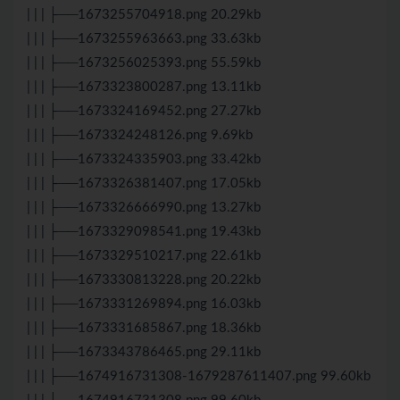
| | | ├──1673255704918.png 20.29kb
| | | ├──1673255963663.png 33.63kb
| | | ├──1673256025393.png 55.59kb
| | | ├──1673323800287.png 13.11kb
| | | ├──1673324169452.png 27.27kb
| | | ├──1673324248126.png 9.69kb
| | | ├──1673324335903.png 33.42kb
| | | ├──1673326381407.png 17.05kb
| | | ├──1673326666990.png 13.27kb
| | | ├──1673329098541.png 19.43kb
| | | ├──1673329510217.png 22.61kb
| | | ├──1673330813228.png 20.22kb
| | | ├──1673331269894.png 16.03kb
| | | ├──1673331685867.png 18.36kb
| | | ├──1673343786465.png 29.11kb
| | | ├──1674916731308-1679287611407.png 99.60kb