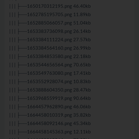
| | | ├──1650170312195.png 46.40kb
| | | ├──1652785195705.png 11.89kb
| | | ├──1652885066057.png 51.04kb
| | | ├──1653383736098.png 26.14kb
| | | ├──1653384111224.png 27.57kb
| | | ├──1653384564160.png 26.99kb
| | | ├──1653384853580.png 22.18kb
| | | ├──1653544656564.png 70.65kb
| | | ├──1653549763080.png 17.41kb
| | | ├──1653552928074.png 10.83kb
| | | ├──1653888604350.png 28.47kb
| | | ├──1653968559919.png 90.64kb
| | | ├──1664457962890.png 46.06kb
| | | ├──1664458010319.png 35.82kb
| | | ├──1664458092146.png 45.34kb
| | | ├──1664458145363.png 12.11kb