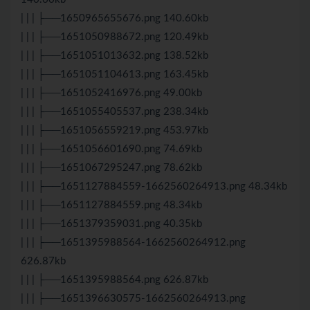
| | | ├──1650965655676.png 140.60kb
| | | ├──1651050988672.png 120.49kb
| | | ├──1651051013632.png 138.52kb
| | | ├──1651051104613.png 163.45kb
| | | ├──1651052416976.png 49.00kb
| | | ├──1651055405537.png 238.34kb
| | | ├──1651056559219.png 453.97kb
| | | ├──1651056601690.png 74.69kb
| | | ├──1651067295247.png 78.62kb
| | | ├──1651127884559-1662560264913.png 48.34kb
| | | ├──1651127884559.png 48.34kb
| | | ├──1651379359031.png 40.35kb
| | | ├──1651395988564-1662560264912.png
626.87kb
| | | ├──1651395988564.png 626.87kb
| | | ├──1651396630575-1662560264913.png