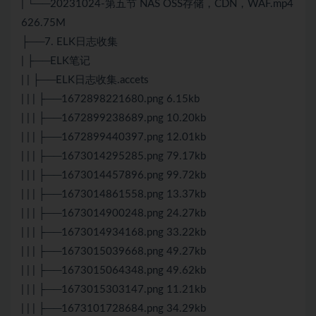
| └──20231024-第五节 NAS OSS存储，CDN，WAF.mp4
626.75M
├──7. ELK日志收集
| ├──ELK笔记
| | ├──ELK日志收集.accets
| | | ├──1672898221680.png 6.15kb
| | | ├──1672899238689.png 10.20kb
| | | ├──1672899440397.png 12.01kb
| | | ├──1673014295285.png 79.17kb
| | | ├──1673014457896.png 99.72kb
| | | ├──1673014861558.png 13.37kb
| | | ├──1673014900248.png 24.27kb
| | | ├──1673014934168.png 33.22kb
| | | ├──1673015039668.png 49.27kb
| | | ├──1673015064348.png 49.62kb
| | | ├──1673015303147.png 11.21kb
| | | ├──1673101728684.png 34.29kb