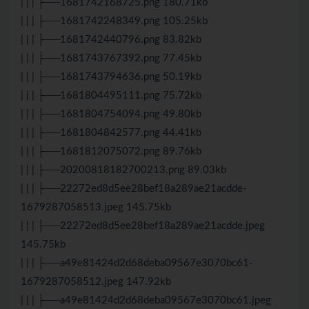
| | | ├──1681742168725.png 180.71kb
| | | ├──1681742248349.png 105.25kb
| | | ├──1681742440796.png 83.82kb
| | | ├──1681743767392.png 77.45kb
| | | ├──1681743794636.png 50.19kb
| | | ├──1681804495111.png 75.72kb
| | | ├──1681804754094.png 49.80kb
| | | ├──1681804842577.png 44.41kb
| | | ├──1681812075072.png 89.76kb
| | | ├──20200818182700213.png 89.03kb
| | | ├──22272ed8d5ee28bef18a289ae21acdde-
1679287058513.jpeg 145.75kb
| | | ├──22272ed8d5ee28bef18a289ae21acdde.jpeg
145.75kb
| | | ├──a49e81424d2d68deba09567e3070bc61-
1679287058512.jpeg 147.92kb
| | | ├──a49e81424d2d68deba09567e3070bc61.jpeg