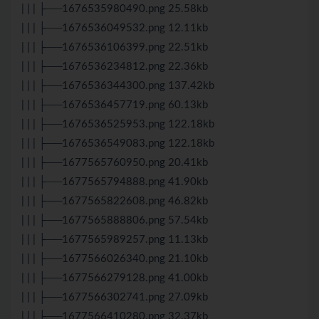
| | | ├──1676535980490.png 25.58kb
| | | ├──1676536049532.png 12.11kb
| | | ├──1676536106399.png 22.51kb
| | | ├──1676536234812.png 22.36kb
| | | ├──1676536344300.png 137.42kb
| | | ├──1676536457719.png 60.13kb
| | | ├──1676536525953.png 122.18kb
| | | ├──1676536549083.png 122.18kb
| | | ├──1677565760950.png 20.41kb
| | | ├──1677565794888.png 41.90kb
| | | ├──1677565822608.png 46.82kb
| | | ├──1677565888806.png 57.54kb
| | | ├──1677565989257.png 11.13kb
| | | ├──1677566026340.png 21.10kb
| | | ├──1677566279128.png 41.00kb
| | | ├──1677566302741.png 27.09kb
| | | ├──1677566410280.png 32.37kb