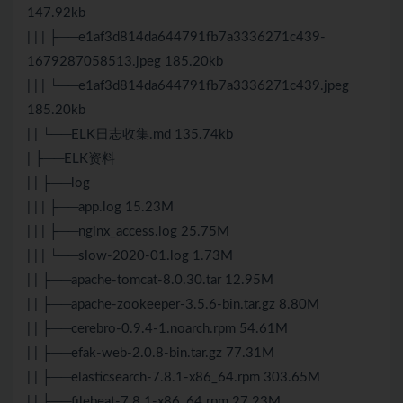
147.92kb
| | | ├──e1af3d814da644791fb7a3336271c439-
1679287058513.jpeg 185.20kb
| | | └──e1af3d814da644791fb7a3336271c439.jpeg
185.20kb
| | └──ELK日志收集.md 135.74kb
| ├──ELK资料
| | ├──log
| | | ├──app.log 15.23M
| | | ├──nginx_access.log 25.75M
| | | └──slow-2020-01.log 1.73M
| | ├──apache-tomcat-8.0.30.tar 12.95M
| | ├──apache-zookeeper-3.5.6-bin.tar.gz 8.80M
| | ├──cerebro-0.9.4-1.noarch.rpm 54.61M
| | ├──efak-web-2.0.8-bin.tar.gz 77.31M
| | ├──elasticsearch-7.8.1-x86_64.rpm 303.65M
| | ├──filebeat-7.8.1-x86_64.rpm 27.23M