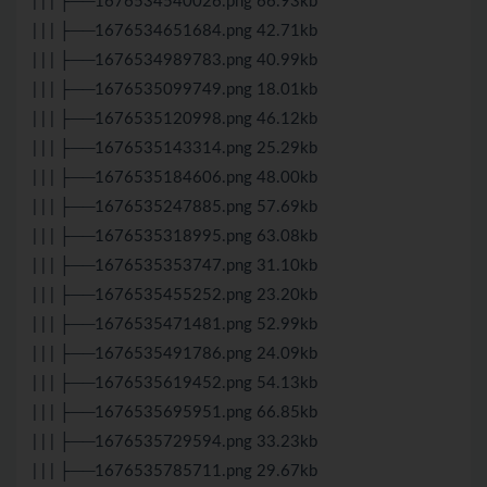
| | | ├──1676534540026.png 66.93kb
| | | ├──1676534651684.png 42.71kb
| | | ├──1676534989783.png 40.99kb
| | | ├──1676535099749.png 18.01kb
| | | ├──1676535120998.png 46.12kb
| | | ├──1676535143314.png 25.29kb
| | | ├──1676535184606.png 48.00kb
| | | ├──1676535247885.png 57.69kb
| | | ├──1676535318995.png 63.08kb
| | | ├──1676535353747.png 31.10kb
| | | ├──1676535455252.png 23.20kb
| | | ├──1676535471481.png 52.99kb
| | | ├──1676535491786.png 24.09kb
| | | ├──1676535619452.png 54.13kb
| | | ├──1676535695951.png 66.85kb
| | | ├──1676535729594.png 33.23kb
| | | ├──1676535785711.png 29.67kb