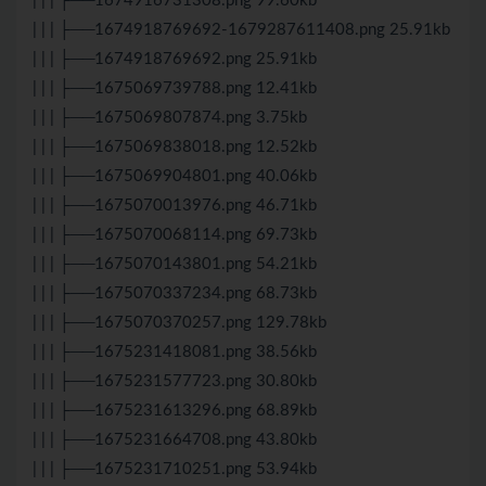
| | | ├──1674916731308.png 99.60kb
| | | ├──1674918769692-1679287611408.png 25.91kb
| | | ├──1674918769692.png 25.91kb
| | | ├──1675069739788.png 12.41kb
| | | ├──1675069807874.png 3.75kb
| | | ├──1675069838018.png 12.52kb
| | | ├──1675069904801.png 40.06kb
| | | ├──1675070013976.png 46.71kb
| | | ├──1675070068114.png 69.73kb
| | | ├──1675070143801.png 54.21kb
| | | ├──1675070337234.png 68.73kb
| | | ├──1675070370257.png 129.78kb
| | | ├──1675231418081.png 38.56kb
| | | ├──1675231577723.png 30.80kb
| | | ├──1675231613296.png 68.89kb
| | | ├──1675231664708.png 43.80kb
| | | ├──1675231710251.png 53.94kb