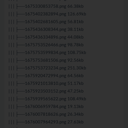
| | | ├──1675330853758.png 66.38kb
| | | ├──1675402382894.png 126.69kb
| | | ├──1675402681605.png 56.81kb
| | | ├──1675436308344.png 38.11kb
| | | ├──1675436334896.png 44.08kb
| | | ├──1675753526466.png 98.78kb
| | | ├──1675753599834.png 108.75kb
| | | ├──1675753681506.png 92.56kb
| | | ├──1675753723234.png 251.30kb
| | | ├──1675920472994.png 64.56kb
| | | ├──1675921013810.png 51.17kb
| | | ├──1675923503152.png 47.25kb
| | | ├──1675939565622.png 108.49kb
| | | ├──1676006959784.png 19.13kb
| | | ├──1676007818626.png 26.34kb
| | | ├──1676007964293.png 27.63kb