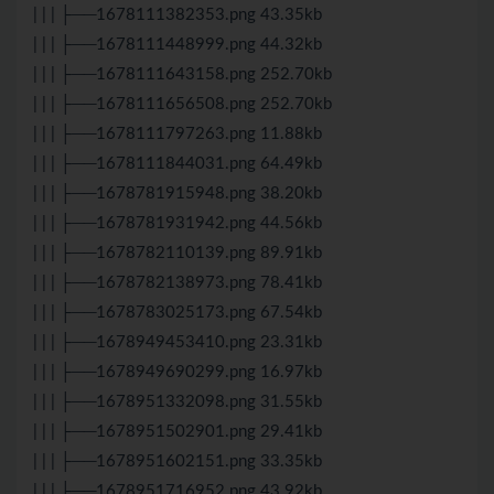
| | | ├──1678111382353.png 43.35kb
| | | ├──1678111448999.png 44.32kb
| | | ├──1678111643158.png 252.70kb
| | | ├──1678111656508.png 252.70kb
| | | ├──1678111797263.png 11.88kb
| | | ├──1678111844031.png 64.49kb
| | | ├──1678781915948.png 38.20kb
| | | ├──1678781931942.png 44.56kb
| | | ├──1678782110139.png 89.91kb
| | | ├──1678782138973.png 78.41kb
| | | ├──1678783025173.png 67.54kb
| | | ├──1678949453410.png 23.31kb
| | | ├──1678949690299.png 16.97kb
| | | ├──1678951332098.png 31.55kb
| | | ├──1678951502901.png 29.41kb
| | | ├──1678951602151.png 33.35kb
| | | ├──1678951716952.png 43.92kb