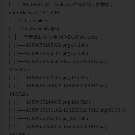
| └──20230626-第二节 docker命令介绍，数据卷，
dockerfile.mp4 291.52M
├──Gitlab+Jenkins
| ├──Gitlab+Jenkins笔记
| | ├──基于GitLab+Jenkins的DevOps.accets
| | | ├──1650879185328.png 64.16kb
| | | ├──1650896823105.png 50.47kb
| | | ├──1650964653587-1662560264913.png
136.04kb
| | | ├──1650964653587.png 136.04kb
| | | ├──1650965244035-1662560264913.png
146.72kb
| | | ├──1650965244035.png 146.72kb
| | | ├──1650965316102-1662560264913.png 83.99kb
| | | ├──1650965316102.png 83.99kb
| | | ├──1650965655676-1662560264914.png
140.60kb