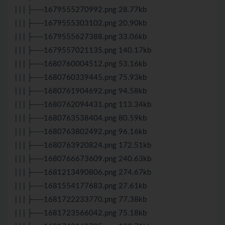
| | | ├──1679555270992.png 28.77kb
| | | ├──1679555303102.png 20.90kb
| | | ├──1679555627388.png 33.06kb
| | | ├──1679557021135.png 140.17kb
| | | ├──1680760004512.png 53.16kb
| | | ├──1680760339445.png 75.93kb
| | | ├──1680761904692.png 94.58kb
| | | ├──1680762094431.png 113.34kb
| | | ├──1680763538404.png 80.59kb
| | | ├──1680763802492.png 96.16kb
| | | ├──1680763920824.png 172.51kb
| | | ├──1680766673609.png 240.63kb
| | | ├──1681213490806.png 274.67kb
| | | ├──1681554177683.png 27.61kb
| | | ├──1681722233770.png 77.38kb
| | | ├──1681723566042.png 75.18kb