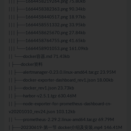
| | | ├──1664458219264.png 75.80kb
| | | ├──1664458382363.png 90.34kb
| | | ├──1664458440517.png 18.97kb
| | | ├──1664458551332.png 33.95kb
| | | ├──1664458625670.png 27.84kb
| | | ├──1664458764755.png 41.65kb
| | | └──1664458901053.png 161.09kb
| | └──docker容器.md 71.43kb
| ├──docker资料
| | ├──alertmanager-0.23.0.linux-amd64.tar.gz 23.95M
| | ├──docker-exporter-dashboard_rev1.json 18.00kb
| | ├──docker_rev1.json 23.73kb
| | ├──harbor-v2.5.1.tgz 630.46M
| | ├──node-exporter-for-prometheus-dashboard-cn-
v20201010_rev24.json 103.12kb
| | └──prometheus-2.29.2.linux-amd64.tar.gz 69.79M
| ├──20230619-第一节 docker介绍及安装.mp4 146.41M