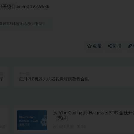
项目.xmind 192.95kb
微信客服我们可以安排下架！
收藏
海报
篇
下一篇
识库
汇川PLC机器人机器视觉培训教程合集
从 Vibe Coding 到 Harness × SDD 全
（完结）
360
AI
1 月前
52