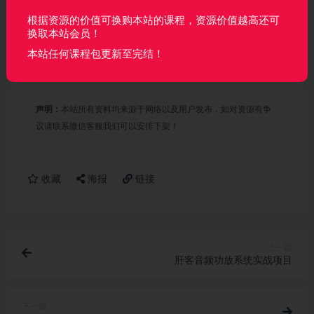
43.17M
根据资源的价值可换购本站的课程，资源价值越高还可
| └──6-4-陀螺仪零偏初始化 _ev.mp4 31.13M
换取本站会员！
└──直播
本站任何课程包更新至完结！
| └──VINS开课直播_ev.mp4 207.22M
声明：
本站所有资料均来源于网络以及用户发布，如对资源有争
议请联系微信客服我们可以安排下架！
收藏
海报
链接
上一篇
肝客音频功放系统实战项目
下一篇