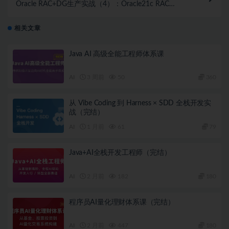
Oracle RAC+DG生产实战（4）：Oracle21c RAC
DataGuard搭建2+2
相关文章
Java AI 高级全能工程师体系课
AI
3 周前
50
360
从 Vibe Coding 到 Harness × SDD 全栈开发实
战（完结）
AI
1 月前
61
79
Java+AI全栈开发工程师（完结）
AI
2 月前
182
180
程序员AI量化理财体系课（完结）
AI
2 月前
447
180