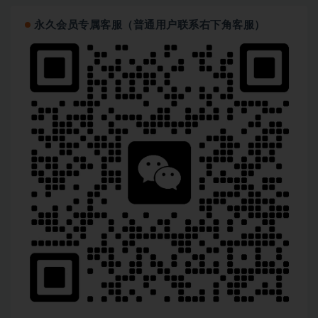
永久会员专属客服（普通用户联系右下角客服）