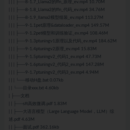
| | | ├──8-1.7_Llama2的ffn_原理_ev.mp4 10.70M
| | | ├──8-1.8_Llama2的ffn_代码_ev.mp4 34.76M
| | | ├──8-1.9_llama2模型组装_ev.mp4 113.27M
| | | ├──9-1.1pet原理&dataloader_ev.mp4 149.57M
| | | ├──9-1.2pet模型和训练验证_ev.mp4 108.46M
| | | ├──9-1.3ptuningv1原理以及代码_ev.mp4 184.62M
| | | ├──9-1.4ptuningv2原理_ev.mp4 15.83M
| | | ├──9-1.5ptuningv2_代码1_ev.mp4 47.73M
| | | ├──9-1.6ptuningv2_代码2_ev.mp4 147.28M
| | | ├──9-1.7ptuningv2_代码3_ev.mp4 4.94M
| | | └──移动H盘.bat 0.07kb
| | └──目录xxx.txt 4.60kb
| ├──文档
| | ├──sft高效微调.pdf 1.83M
| | ├──大语言模型（Large Language Model，LLM）综
述.pdf 4.63M
| | ├──面试.pdf 362.16kb