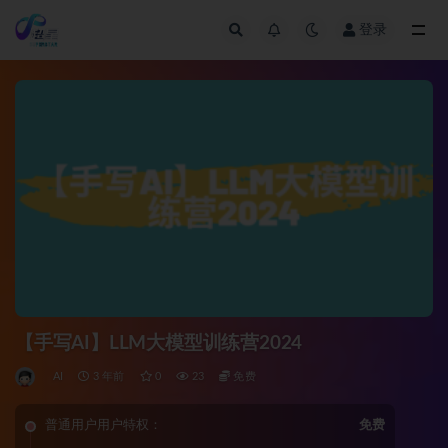
登录
全部
【手写AI】LLM大模型训练营2024
AI
3 年前
0
23
免费
普通用户用户特权：
免费