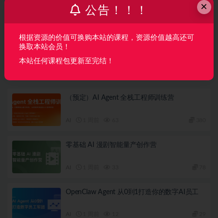
上一篇
×
公告！！！
机器学习-九天菜菜-机器学习实战【训练营3期】数据技
术课堂
根据资源的价值可换购本站的课程，资源价值越高还可
下一篇
换取本站会员！
基于uni-app实战开发《电商商城》项目
本站任何课程包更新至完结！
相关文章
（预定）AI Agent 全栈工程师训练营
AI
1 周前
63
380
零基础 AI 漫剧智能量产创作营
AI
1 周前
33
78
OpenClaw Agent 从0到1打造你的数字AI员工
AI
1 周前
12
29