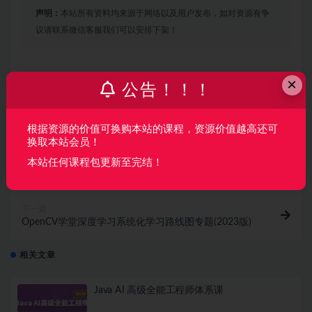
声明：
本站所有资料均来源于网络以及用户发布，如对资源有争
议请联系微信客服我们可以安排下架！
×
收藏
海报
链接
公告！！！
根据资源的价值可换购本站的课程，资源价值越高还可
换取本站会员！
上一篇
本站任何课程包更新至完结！
音视频QoS技术：WebRTC带宽估计/拥塞控制GCC技术
深入剖析和实现
下一篇
OpenCV学堂深度学习系统化学习路线图专题(2023版)
相关文章
Java AI 高级全能工程师体系课