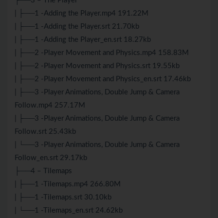
├──3 – The Player
| ├──1 -Adding the Player.mp4 191.22M
| ├──1 -Adding the Player.srt 21.70kb
| ├──1 -Adding the Player_en.srt 18.27kb
| ├──2 -Player Movement and Physics.mp4 158.83M
| ├──2 -Player Movement and Physics.srt 19.55kb
| ├──2 -Player Movement and Physics_en.srt 17.46kb
| ├──3 -Player Animations, Double Jump & Camera
Follow.mp4 257.17M
| ├──3 -Player Animations, Double Jump & Camera
Follow.srt 25.43kb
| └──3 -Player Animations, Double Jump & Camera
Follow_en.srt 29.17kb
├──4 – Tilemaps
| ├──1 -Tilemaps.mp4 266.80M
| ├──1 -Tilemaps.srt 30.10kb
| └──1 -Tilemaps_en.srt 24.62kb