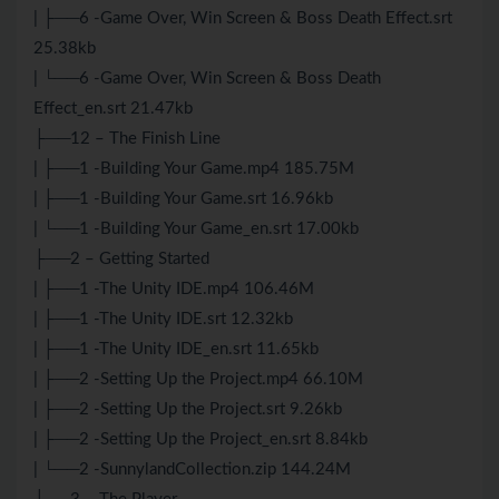
| ├──6 -Game Over, Win Screen & Boss Death Effect.srt
25.38kb
| └──6 -Game Over, Win Screen & Boss Death
Effect_en.srt 21.47kb
├──12 – The Finish Line
| ├──1 -Building Your Game.mp4 185.75M
| ├──1 -Building Your Game.srt 16.96kb
| └──1 -Building Your Game_en.srt 17.00kb
├──2 – Getting Started
| ├──1 -The Unity IDE.mp4 106.46M
| ├──1 -The Unity IDE.srt 12.32kb
| ├──1 -The Unity IDE_en.srt 11.65kb
| ├──2 -Setting Up the Project.mp4 66.10M
| ├──2 -Setting Up the Project.srt 9.26kb
| ├──2 -Setting Up the Project_en.srt 8.84kb
| └──2 -SunnylandCollection.zip 144.24M