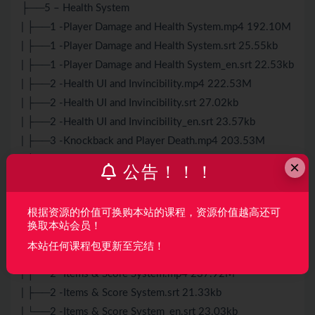
├──5 – Health System
| ├──1 -Player Damage and Health System.mp4 192.10M
| ├──1 -Player Damage and Health System.srt 25.55kb
| ├──1 -Player Damage and Health System_en.srt 22.53kb
| ├──2 -Health UI and Invincibility.mp4 222.53M
| ├──2 -Health UI and Invincibility.srt 27.02kb
| ├──2 -Health UI and Invincibility_en.srt 23.57kb
| ├──3 -Knockback and Player Death.mp4 203.53M
| ├──3 -Knockback and Player Death.srt 17.77kb
×
公告！！！
| └──3 -Knockback and Player Death_en.srt 24.33kb
├──6 – Checkpoints and Items
根据资源的价值可换购本站的课程，资源价值越高还可
| ├──1 -Checkpoints and Respawning.mp4 167.34M
换取本站会员！
| ├──1 -Checkpoints and Respawning.srt 16.52kb
本站任何课程包更新至完结！
| ├──1 -Checkpoints and Respawning_en.srt 17.38kb
| ├──2 -Items & Score System.mp4 237.92M
| ├──2 -Items & Score System.srt 21.33kb
| └──2 -Items & Score System_en.srt 23.03kb