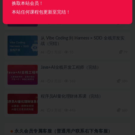
换取本站会员！
Java AI 高级全能工程师体系课
本站任何课程包更新至完结！
AI
2 周前
47
360
从 Vibe Coding 到 Harness × SDD 全栈开发实
战（完结）
AI
1 月前
55
79
Java+AI全栈开发工程师（完结）
AI
2 月前
182
180
程序员AI量化理财体系课（完结）
AI
2 月前
446
180
永久会员专属客服（普通用户联系右下角客服）