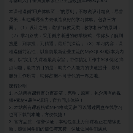
零基础入门 全角度解读企业主流数据库MySQL8.0
本课程遵循“用户体验至上”的原则，不敢说设计精良，尽善
尽美，却也竭尽全力去锻造良好的学习体验。包含三方
面，（1）设计之初：遵循“有教无类，教学相长”的原则；
（2）学习路线：采用循序渐进的教学模式，带你从了解到
熟悉，到掌握，到精通，最后到深谙；（3）学习内容：课
程遵循前沿性，以当前最新企业主流的MySQL8.0版本为内
容。以“实用”为课程最高宗旨，带你搞定工作中SQL优化 痛
点问题，最终的目的是：助力个人能力的快速提升，最终
服务工作所需，助你占据不可替代的一席之地。
课程说明
1. 本站所有课程百分百高清，完整，原画，包含所有的视
频+素材+课件+源码，官方同步体验！
2. 本站所有课程格式MP4格式无密 可以通过网盘在线学习
也可下载到本地，方便快捷！
3. 官方品质，信誉保证，本站包含上万部课程正在陆续更
新，感谢同学们的信任与支持，保证让同学们满意