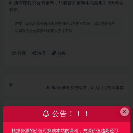
4. 所有课程都会包更新，只要官方更新本站延迟2-3天就会
更新。
声明：
本站所有资料均来源于网络以及用户发布，如对资源有争
议请联系微信客服我们可以安排下架！
收藏
海报
链接
上一篇
Kafka多维度系统精讲，从入门到熟练掌握
下一篇
×
公告！！！
新RabbitMQ精讲，项目驱动落地，分布式事务拔高
相关文章
根据资源的价值可换购本站的课程，资源价值越高还可