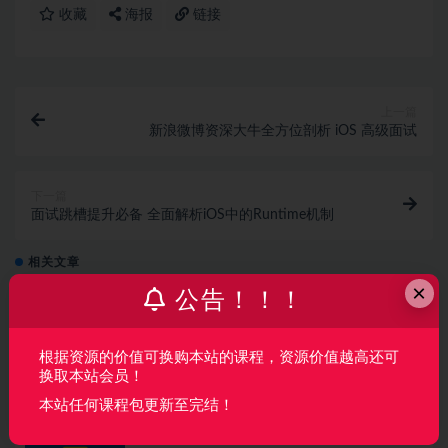
收藏
海报
链接
上一篇
新浪微博资深大牛全方位剖析 iOS 高级面试
下一篇
面试跳槽提升必备 全面解析iOS中的Runtime机制
相关文章
×
公告！！！
Android移动互联网架构开发
根据资源的价值可换购本站的课程，资源价值越高还可
移动开发
5 月前
35
68
换取本站会员！
本站任何课程包更新至完结！
鸿蒙原生开发工程师（已完结，视频+课件代
码）