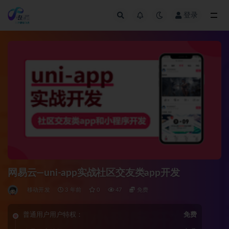
登录
全部
网易云—uni-app实战社区交友类app开发
移动开发
3 年前
0
47
免费
普通用户用户特权：
免费