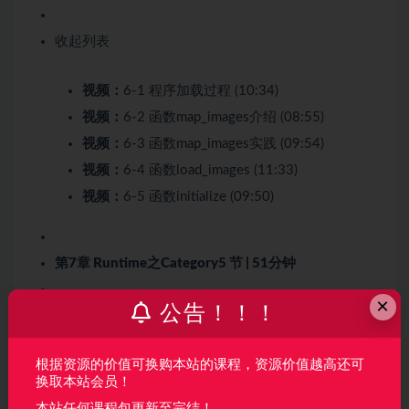
收起列表
视频：
6-1 程序加载过程 (10:34)
视频：
6-2 函数map_images介绍 (08:55)
视频：
6-3 函数map_images实践 (09:54)
视频：
6-4 函数load_images (11:33)
视频：
6-5 函数initialize (09:50)
第7章 Runtime之Category
5 节 | 51分钟
×
公告！！！
本章主要讲解Runtime的Category，首先会介绍什么是
Category，接着会讲解Category的初始化、Category
中的方法覆盖问题、Category Associate的介绍 、
根据资源的价值可换购本站的课程，资源价值越高还可
换取本站会员！
Category Associate的实现。
本站任何课程包更新至完结！