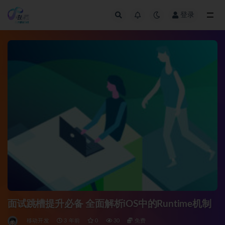
登录
全部
面试跳槽提升必备 全面解析iOS中的Runtime机制
移动开发
3 年前
0
30
免费