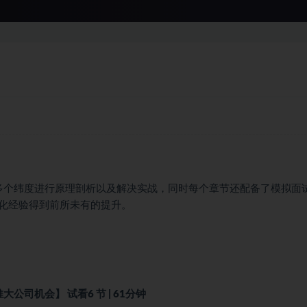
多个纬度进行原理剖析以及解决实战，同时每个章节还配备了模拟面
化经验得到前所未有的提升。
推大公司机会】
试看
6 节 | 61分钟