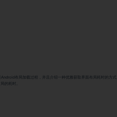
析Android布局加载过程，并且介绍一种优雅获取界面布局耗时的方
短布局的耗时。