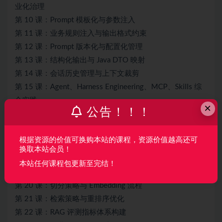
业化治理
第 10 课：Prompt 模板化与参数注入
第 11 课：业务规则注入与输出格式约束
第 12 课：Prompt 版本化与配置化管理
第 13 课：结构化输出与 Java DTO 映射
第 14 课：会话历史管理与上下文裁剪
第 15 课：Agent、Harness Engineering、MCP、Skills 综
合实践
×
公告！！！
阶段三 知识赋能与深度增强 —— 打造企业级私有化知识库
第 16 课：RAG 架构总览与企业落地策略
根据资源的价值可换购本站的课程，资源价值越高还可
第 17 课：Spring AI RAG 路线详解
换取本站会员！
第 18 课：LangChain4j RAG 路线与分层架构设计
本站任何课程包更新至完结！
第 19 课：企业文档处理与元数据设计
第 20 课：切分策略与 Embedding 流程
第 21 课：检索策略与重排序优化
第 22 课：RAG 评测指标体系构建