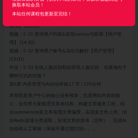
视频：5-28 友情链接删除【MongoDB】 (04:18)
换取本站会员！
视频：5-29 （作业）文章分类管理 (08:39)
本站任何课程包更新至完结！
视频：5-30 查询用户列表&设置时间日期转换配置【用户
管理】 (13:00)
视频：5-31 查询用户列表&实现service与联调【用户管
理】 (14:30)
视频：5-32 查询用户账号&冻结与解封【用户管理】
(13:01)
作业：5-33 在线人脸识别和自研库人脸识别，你更倾向于
哪种方式的对接？
第6章 内容管理与AI自动审核17 节 | 159分钟
本章既是用户中心的核心业务模块，也是网站内容的核
心，会先带大家梳理文章表结构，构建文章服务工程，结
合summernote富文本实现文章编撰，实现多文件上传。结
合Redis提速分类读取，实现文章的发布（定时），完成AI
自动和人工审核（审核不通过需打回）。…