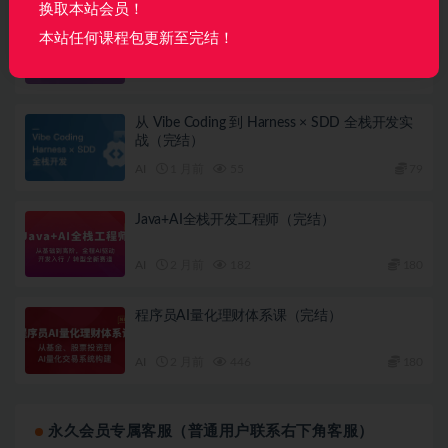
换取本站会员！
Java AI 高级全能工程师体系课
本站任何课程包更新至完结！
AI
2 周前
49
360
从 Vibe Coding 到 Harness × SDD 全栈开发实
战（完结）
AI
1 月前
55
79
Java+AI全栈开发工程师（完结）
AI
2 月前
182
180
程序员AI量化理财体系课（完结）
AI
2 月前
446
180
永久会员专属客服（普通用户联系右下角客服）