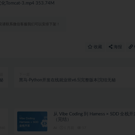
cat-3.mp4 353.74M
议请联系微信客服我们可以安排下架！
收藏
海报
篇
下一篇
秘
黑马-Python开发在线就业班v6.5|完整版本|完结无秘
从 Vibe Coding 到 Harness × SDD 全
（完结）
360
AI
1 月前
57