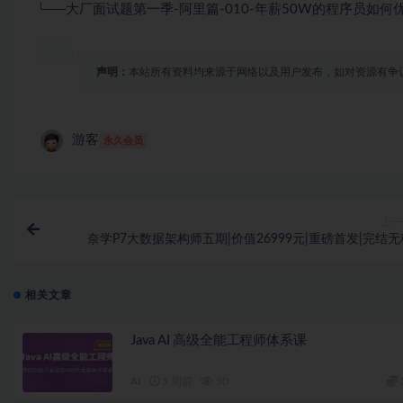
└──大厂面试题第一季-阿里篇-010-年薪50W的程序员如何优化Tom
声明：
本站所有资料均来源于网络以及用户发布，如对资源有争
游客
永久会员
上一
奈学P7大数据架构师五期|价值26999元|重磅首发|完结无
相关文章
Java AI 高级全能工程师体系课
AI
3 周前
50