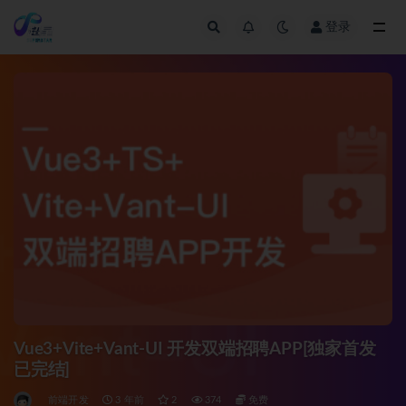
登录
全部
Vue3+Vite+Vant-UI 开发双端招聘APP[独家首发
已完结]
前端开发
3 年前
2
374
免费