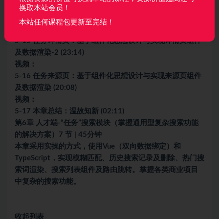
5-14 任务详情页：基于组件化思想设计与实现详情页组件
换取本站会员！
及数据渲染-1 (15:28)
本站任何课程包更新至完结！
视频：
5-15 任务详情页：基于组件化思想设计与实现详情页组件
及数据渲染-2 (23:14)
视频：
5-16 任务来源页：基于组件化思想设计与实现来源页组件
及数据渲染 (20:08)
视频：
5-17 本章总结：温故知新 (02:11)
第6章 人才端-“任务”搜索模块（掌握通用型复杂搜索功能
的解决方案）7 节 | 45分钟
本章采用实操的方式，使用Vue（双向数据绑定）和
TypeScript，实现模糊匹配、历史搜索记录及删除、热门搜
索词渲染、搜索列表组件及路由跳转。掌握各类商业项目
中复杂的搜索功能。
收起列表