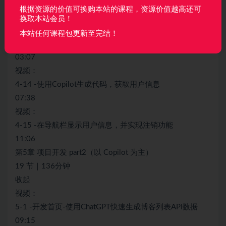
14:31
根据资源的价值可换购本站的课程，资源价值越高还可
视频：
换取本站会员！
4-13 -使用Copilot快速生成Pinia代码，存储和管理用户信
本站任何课程包更新至完结！
息
03:07
视频：
4-14 -使用Copilot生成代码，获取用户信息
07:38
视频：
4-15 -在导航栏显示用户信息，并实现注销功能
11:06
第5章 项目开发 part2（以 Copilot 为主）
19 节｜136分钟
收起
视频：
5-1 -开发首页-使用ChatGPT快速生成博客列表API数据
09:15