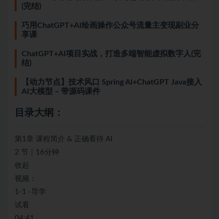
(完结)
巧用ChatGPT+AI绘画操作公众号流量主变现副业分
享课
ChatGPT+AI项目实战，打造多端智能虚拟数字人(完
结)
【动力节点】技术风口 Spring Al+ChatGPT Java接入
AI大模型 – 带源码课件
目录大纲：
第1章 课程简介 & 正确看待 AI
2 节｜16分钟
收起
视频：
1-1 -导学
试看
04:41