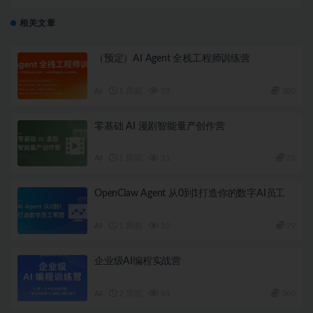
相关文章
（预定）AI Agent 全栈工程师训练营
AI
1 周前
59
380
零基础 AI 漫剧智能量产创作营
AI
1 周前
31
78
OpenClaw Agent 从0到1打造你的数字AI员工
AI
1 周前
10
29
企业级AI编程实战营
AI
2 周前
61
360