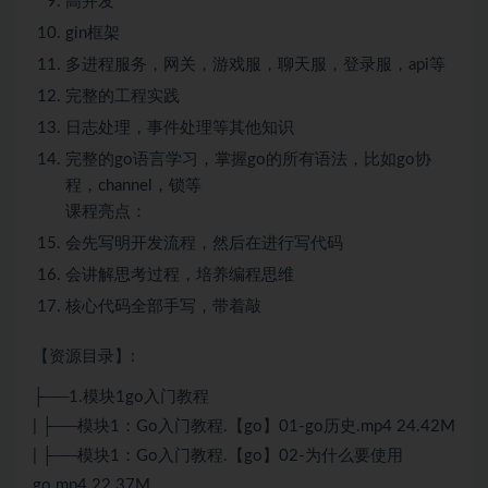
高并发
gin框架
多进程服务，网关，游戏服，聊天服，登录服，api等
完整的工程实践
日志处理，事件处理等其他知识
完整的go语言学习，掌握go的所有语法，比如go协
程，channel，锁等
课程亮点：
会先写明开发流程，然后在进行写代码
会讲解思考过程，培养编程思维
核心代码全部手写，带着敲
【资源目录】:
├──1.模块1go入门教程
| ├──模块1：
Go
入门教程.【go】01-go历史.mp4 24.42M
| ├──模块1：
Go
入门教程.【go】02-为什么要使用
go.mp4 22.37M