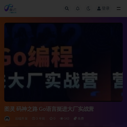
登录
全部
图灵 码神之路 Go语言挺进大厂实战营
后端开发
3 年前
0
143
免费