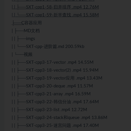
| | ├──SXT-cpp1-58-归并排序 .mp4 12.76M
| | └──SXT-cpp1-59-折半查找 .mp4 15.58M
├──C
容器应用
| ├──MD文档
| | ├──imgs
| | └──SXT-cpp-进阶篇.md 200.59kb
| └──视频
| | ├──SXT-cpp3-17-vector .mp4 14.55M
| | ├──SXT-cpp3-18-vector(2) .mp4 15.94M
| | ├──SXT-cpp3-19-vector应用 .mp4 13.43M
| | ├──SXT-cpp3-20-deque .mp4 11.57M
| | ├──SXT-cpp3-21-array .mp4 16.59M
| | ├──SXT-cpp3-22-韩信分油 .mp4 17.64M
| | ├──SXT-cpp3-23-list .mp4 12.72M
| | ├──SXT-cpp3-24-stack和queue .mp4 13.86M
| | ├──SXT-cpp3-25-迷宫问题 .mp4 17.40M