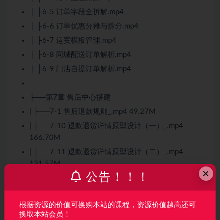
│ ├6-5 订单字段全拆解.mp4
│ ├6-6 订单优惠分摊与拆分.mp4
│ ├6-7 运费模板管理.mp4
│ ├6-8 同城配送订单解析.mp4
│ ├6-9 门店自提订单解析.mp4
├──第7章 售后中心搭建
| ├──7-1 售后退款规则_.mp4 49.27M
| ├──7-10 退款退货详情原型设计（一）_.mp4
166.70M
| ├──7-11 退款退货详情原型设计（二）_.mp4
131.57M
×
公告！！！
| ├──7-12 评价管理设计（一）_.mp4 80.79M
| ├──7-13 评价管理设计（二）_.mp4 139.85M
根据资源的价值可换购本站的课程，资源价值越高还可
| ├──7-14 第七章章总结_.mp4 26.51M
换取本站会员！