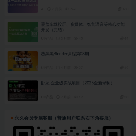
AI
2 月前
766
160
覆盖车载投屏、多媒体、智能语音等核心功能
开发（完结）
UI/产品
3 月前
45
49
葵黑黑Blender课程第08期
UI/产品
4 月前
27
19
卧龙-企业级实战项目（2025全新录制）
UI/产品
7 月前
19
30
永久会员专属客服（普通用户联系右下角客服）