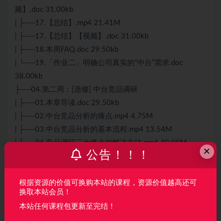
频】.doc 31.00kb
| ├──17.【总结】.mp4 21.41M
| ├──17.【总结】【视频】.doc 31.00kb
| ├──18.本周FAQ.doc 29.50kb
| └──19.「作业二」明确公司真实的“中台”需求.doc
38.00kb
├──04.第二周：[选修] 中台竞品调研
| ├──01.本章导读.doc 29.50kb
| ├──02.中台竞品分析的痛点.mp4 4.75M
| ├──03.中台竞品分析的基本流程.mp4 13.54M
| ├──04.竞品调研三大痛点的解决方法.mp4 40.08M
×
公告！！！
| ├──04.竞品调研三大痛点的解决方法【视频】.doc
104.50kb
| ├──05.案例一：阿里账号体系调研.mp4 38.96M
根据资源的价值可换购本站的课程，资源价值越高还可
换取本站会员！
| └──06.案例二：平安金管家代理人端功能学习.mp4
本站任何课程包更新至完结！
20.92M