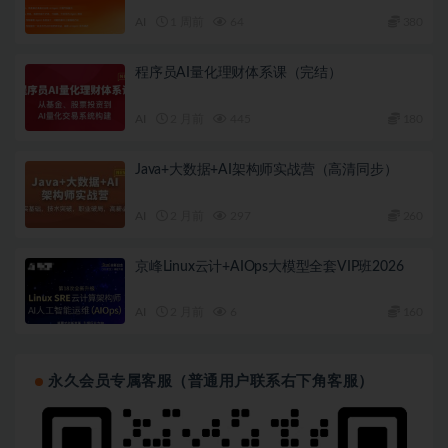
AI
1 周前
64
380
程序员AI量化理财体系课（完结）
AI
2 月前
445
180
Java+大数据+AI架构师实战营（高清同步）
AI
2 月前
297
260
京峰Linux云计+AIOps大模型全套VIP班2026
AI
2 月前
6
160
永久会员专属客服（普通用户联系右下角客服）