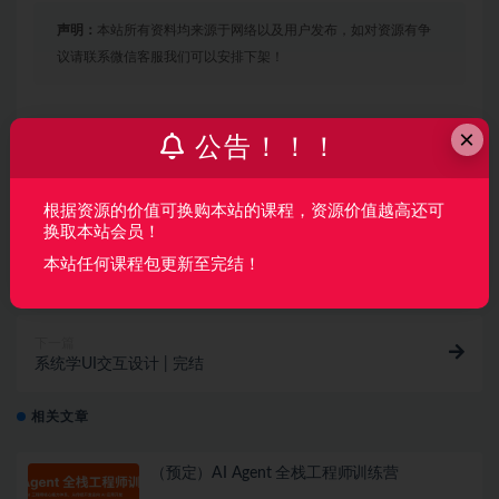
声明：
本站所有资料均来源于网络以及用户发布，如对资源有争
议请联系微信客服我们可以安排下架！
×
收藏
海报
链接
公告！！！
根据资源的价值可换购本站的课程，资源价值越高还可
换取本站会员！
上一篇
本站任何课程包更新至完结！
中台产品经理进阶实战训练，产品经理能力提升培训课
程
下一篇
系统学UI交互设计 | 完结
相关文章
（预定）AI Agent 全栈工程师训练营