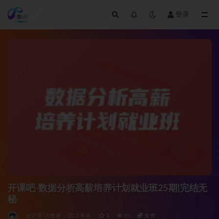
登录
全部
开课吧-数据分析高薪培养计划就业班25期|完结无
秘
云计算/大数据
3 年前
1
85
免费