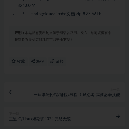
321.07M
| | └──springcloudalibaba文档.zip 897.66kb
声明：
本站所有资料均来源于网络以及用户发布，如对资源有争
议请联系微信客服我们可以安排下架！
收藏
海报
链接
上一篇
一课学透协程/进程/线程 面试必考 高薪必会技能
下一篇
王道-C/Linux短期班2022|完结无秘