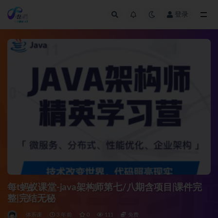
登录
全部
每t蚂蚁课堂-java架构师第七/八期含项目|课件完
整|完结无秘
体系课
3 年前
0
111
免费