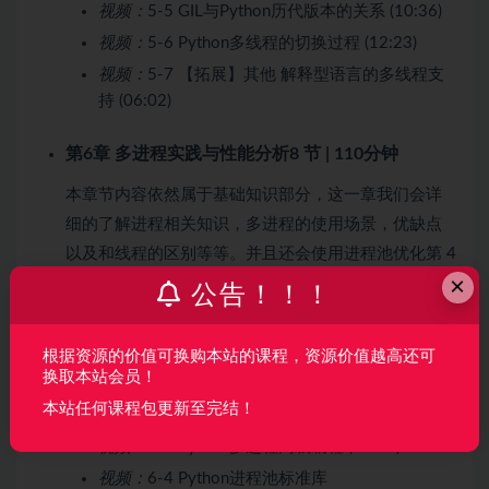
视频：
5-5 GIL与Python历代版本的关系 (10:36)
视频：
5-6 Python多线程的切换过程 (12:23)
视频：
5-7 【拓展】其他 解释型语言的多线程支
持 (06:02)
第6章 多进程实践与性能分析
8 节 | 110分钟
本章节内容依然属于基础知识部分，这一章我们会详
细的了解进程相关知识，多进程的使用场景，优缺点
以及和线程的区别等等。并且还会使用进程池优化第 4
×
章中的图片下载器。
公告！！！
收起列表
根据资源的价值可换购本站的课程，资源价值越高还可
换取本站会员！
视频：
6-1 章节导学 (03:14)
本站任何课程包更新至完结！
视频：
6-2 Python进程初体验 (25:05)
视频：
6-3 Python多进程高级编程 (14:27)
视频：
6-4 Python进程池标准库