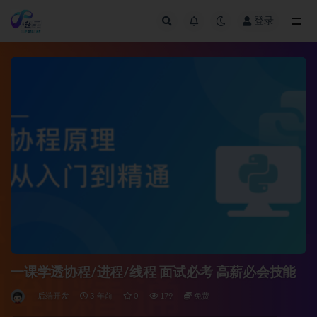
登录
全部
一课学透协程/进程/线程 面试必考 高薪必会技能
后端开发
3 年前
0
179
免费