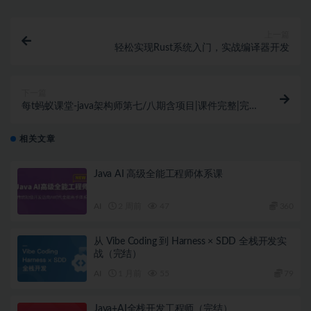
上一篇
轻松实现Rust系统入门，实战编译器开发
下一篇
每t蚂蚁课堂-java架构师第七/八期含项目|课件完整|完
结无秘
相关文章
Java AI 高级全能工程师体系课
AI
2 周前
47
360
从 Vibe Coding 到 Harness × SDD 全栈开发实
战（完结）
AI
1 月前
55
79
Java+AI全栈开发工程师（完结）