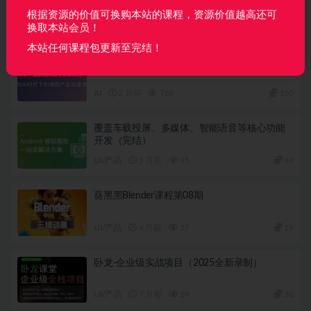
根据资源的价值可换购本站的课程，资源价值越高还可
相关文章
换取本站会员！
本站任何课程包更新至完结！
AI产品经理特训营（完结）
AI
2 月前
766
160
覆盖车载投屏、多媒体、智能语音等核心功能
开发（完结）
UI/产品
3 月前
45
49
葵黑黑Blender课程第08期
UI/产品
4 月前
27
19
卧龙-企业级实战项目（2025全新录制）
UI/产品
7 月前
19
30