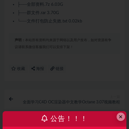
├──全部资料.7z 6.03G
├──群文件.rar 3.70G
└──文件打包防止失效.txt 0.02kb
声明：
本站所有资料均来源于网络以及用户发布，如对资源有争
议请联系微信客服我们可以安排下架！
收藏
海报
链接
上一篇
全面学习C4D OC渲染器中文教学Octane 3.07视频教程
×
公告！！！
下一篇
杨帆C4D动态班第7期