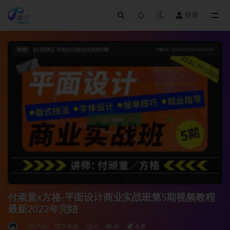
登录
全部
付顽童x方格-平面设计商业实战班第5期视频教程
最新2022年完结
UI/产品
3 年前
0
40
免费