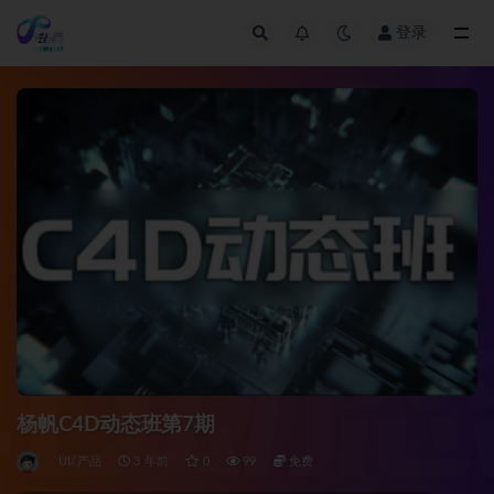
登录
全部
杨帆C4D动态班第7期
UI/产品
3 年前
0
99
免费