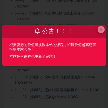
├──24 （动画4）笔记本电脑技术难点解析 01.mp4
862.04M
├──25 （动画4）笔记本电脑动画上部分 02.mp4
820.61M
├──26 （动画4）笔记本电脑动画下部分 03.mp4
×
公告！！！
1019.47M
├──27 （动画4）笔记本动画渲染技术点 04.mp4
1.67G
根据资源的价值可换购本站的课程，资源价值越高还可
换取本站会员！
├──28 （动画5）流体饮料 样片技术点解析 01.mp4
本站任何课程包更新至完结！
1.07G
├──29 （动画5）Realflow插件流体动画解析 02.mp4
802.94M
├──30 （动画5）饮料流体 白膜动画完毕 03.mp4
1023.80M
├──31 （动画5）流体动画 渲染解析 04 .mp4 1.60G
└──32 （动画5）渲染总结.mp4 2.06G