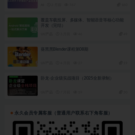
AI
2 月前
767
160
覆盖车载投屏、多媒体、智能语音等核心功能
开发（完结）
UI/产品
3 月前
46
49
葵黑黑Blender课程第08期
UI/产品
4 月前
27
19
卧龙-企业级实战项目（2025全新录制）
UI/产品
7 月前
19
30
永久会员专属客服（普通用户联系右下角客服）