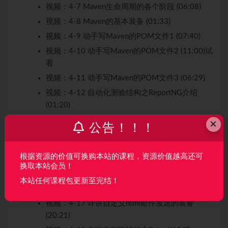
视频：
4-7 Maven生命周期的各个阶段 (06:08)
视频：
4-8 Maven的基本装备 (01:33)
视频：
4-9 动手写Maven的POM文件1 (07:40)
视频：
4-10 动手写Maven的POM文件2 (11:00)
试
看
视频：
4-11 动手写Maven的POM文件3 (06:29)
视频：
4-12 自动化测验结构之ReportNG介绍
(01:20)
视频：
4-13 ReportNG与TestNG陈述的比照
×
公告！！！
(03:47)
视频：
4-14 ReportNG的代码集成 (12:21)
根据资源的价值可换购本站的课程，资源价值越高还可
视频：
4-15 自定义html邮件发送的必要性 (02:09)
换取本站会员！
视频：
4-16 自定义html邮件发送工具类的介绍
本站任何课程包更新至完结！
(03:45)
视频：
4-17 详讲自定义html邮件发送的装备
(20:21)