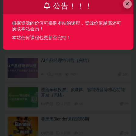
×
公告！！！
火星时代游戏特效&动画大师班
根据资源的价值可换购本站的课程，资源价值越高还可
下一篇
换取本站会员！
岁岁山夕2022壁画古风人物插画班【画质高清有笔刷】
本站任何课程包更新至完结！
相关文章
AI产品经理特训营（完结）
AI
2 月前
767
160
覆盖车载投屏、多媒体、智能语音等核心功能
开发（完结）
UI/产品
3 月前
46
49
葵黑黑Blender课程第08期
UI/产品
4 月前
27
19