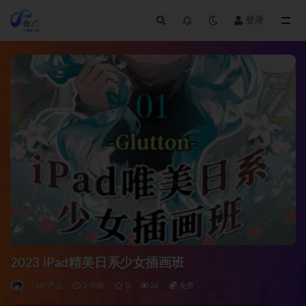
登录
全部
2023 iPad精美日系少女插画班
UI/产品
3 年前
0
26
免费