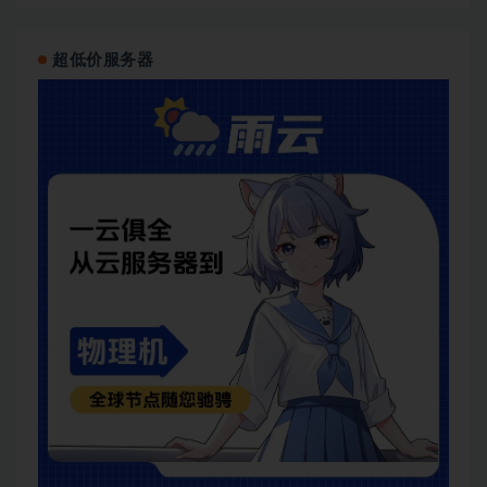
超低价服务器