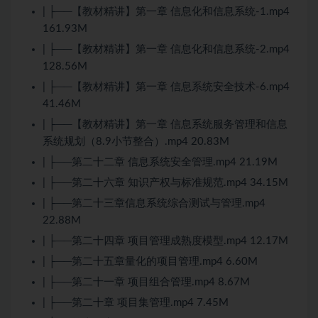
| ├──【教材精讲】第一章 信息化和信息系统-1.mp4
161.93M
| ├──【教材精讲】第一章 信息化和信息系统-2.mp4
128.56M
| ├──【教材精讲】第一章 信息系统安全技术-6.mp4
41.46M
| ├──【教材精讲】第一章 信息系统服务管理和信息
系统规划（8.9小节整合）.mp4 20.83M
| ├──第二十二章 信息系统安全管理.mp4 21.19M
| ├──第二十六章 知识产权与标准规范.mp4 34.15M
| ├──第二十三章信息系统综合
测试
与管理.mp4
22.88M
| ├──第二十四章 项目管理成熟度模型.mp4 12.17M
| ├──第二十五章量化的项目管理.mp4 6.60M
| ├──第二十一章 项目组合管理.mp4 8.67M
| ├──第二十章 项目集管理.mp4 7.45M