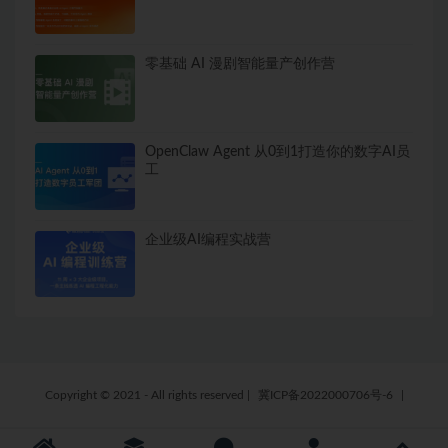
零基础 AI 漫剧智能量产创作营
OpenClaw Agent 从0到1打造你的数字AI员
工
企业级AI编程实战营
Copyright © 2021 - All rights reserved
|
冀ICP备2022000706号-6
|