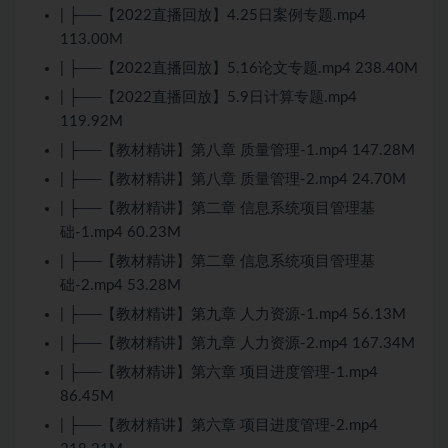
| ├──【2022直播回放】4.25日案例专题.mp4
113.00M
| ├──【2022直播回放】5.16论文专题.mp4 238.40M
| ├──【2022直播回放】5.9日计算专题.mp4
119.92M
| ├──【教材精讲】第八章 质量管理-1.mp4 147.28M
| ├──【教材精讲】第八章 质量管理-2.mp4 24.70M
| ├──【教材精讲】第二章 信息系统项目管理基
础-1.mp4 60.23M
| ├──【教材精讲】第二章 信息系统项目管理基
础-2.mp4 53.28M
| ├──【教材精讲】第九章 人力资源-1.mp4 56.13M
| ├──【教材精讲】第九章 人力资源-2.mp4 167.34M
| ├──【教材精讲】第六章 项目进度管理-1.mp4
86.45M
| ├──【教材精讲】第六章 项目进度管理-2.mp4