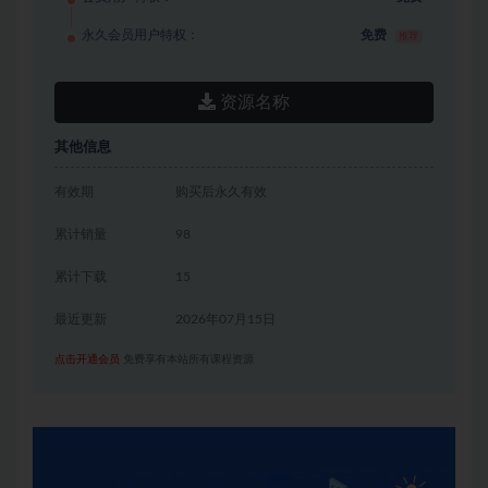
永久会员用户特权：
免费
推荐
资源名称
其他信息
有效期
购买后永久有效
累计销量
98
累计下载
15
最近更新
2026年07月15日
点击开通会员
免费享有本站所有课程资源