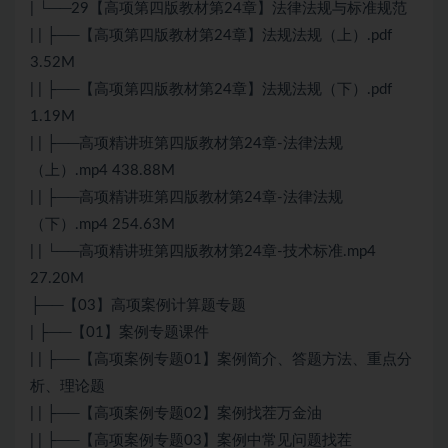
| └──29【高项第四版教材第24章】法律法规与标准规范
| | ├──【高项第四版教材第24章】法规法规（上）.pdf
3.52M
| | ├──【高项第四版教材第24章】法规法规（下）.pdf
1.19M
| | ├──高项精讲班第四版教材第24章-法律法规
（上）.mp4 438.88M
| | ├──高项精讲班第四版教材第24章-法律法规
（下）.mp4 254.63M
| | └──高项精讲班第四版教材第24章-技术标准.mp4
27.20M
├──【03】高项案例计算题专题
| ├──【01】案例专题课件
| | ├──【高项案例专题01】案例简介、答题方法、重点分
析、理论题
| | ├──【高项案例专题02】案例找茬万金油
| | ├──【高项案例专题03】案例中常见问题找茬