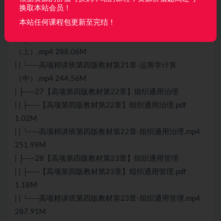
换取本站会员！
| | ├──【高项第四版教材第21章】项目管理科学基础（运
本站任何课程包更新至完结！
筹学计算）.pdf 3.59M
| | ├──高项精讲班第四版教材第21章-运筹学计算
（上）.mp4 288.06M
| | └──高项精讲班第四版教材第21章-运筹学计算
（中）.mp4 244.56M
| ├──27【高项第四版教材第22章】组织通用治理
| | ├──【高项第四版教材第22章】组织通用治理.pdf
1.02M
| | └──高项精讲班第四版教材第22章-组织通用治理.mp4
251.99M
| ├──28【高项第四版教材第23章】组织通用管理
| | ├──【高项第四版教材第23章】组织通用管理.pdf
1.18M
| | └──高项精讲班第四版教材第23章-组织通用管理.mp4
287.91M