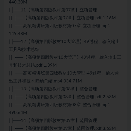
440.30M
| ├──11【高项第四版教材第07章】立项管理
| | ├──【高项第四版教材第07章】立项管理.pdf 1.16M
| | └──高项精讲班第四版教材第07章-立项管理.mp4
149.48M
| ├──12【高项第四版教材10大管理】49过程、输入输出
工具和技术总结
| | ├──【高项第四版教材10大管理】49过程、输入输出工
具和技术总结.pdf 1.39M
| | └──高项精讲班第四版教材10大管理-49过程、输入输
出工具和技术归纳总结.mp4 334.71M
| ├──13【高项第四版教材第08章】整合管理
| | ├──【高项第四版教材第08章】整合管理.pdf 2.53M
| | └──高项精讲班第四版教材第08章-整合管理.mp4
490.64M
| ├──14【高项第四版教材第09章】范围管理
| | ├──【高项第四版教材第09章】范围管理.pdf 3.63M