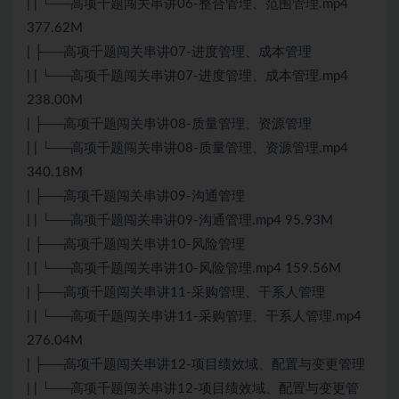
| | └──高项千题闯关串讲06-整合管理、范围管理.mp4
377.62M
| ├──高项千题闯关串讲07-进度管理、成本管理
| | └──高项千题闯关串讲07-进度管理、成本管理.mp4
238.00M
| ├──高项千题闯关串讲08-质量管理、资源管理
| | └──高项千题闯关串讲08-质量管理、资源管理.mp4
340.18M
| ├──高项千题闯关串讲09-沟通管理
| | └──高项千题闯关串讲09-沟通管理.mp4 95.93M
| ├──高项千题闯关串讲10-风险管理
| | └──高项千题闯关串讲10-风险管理.mp4 159.56M
| ├──高项千题闯关串讲11-采购管理、干系人管理
| | └──高项千题闯关串讲11-采购管理、干系人管理.mp4
276.04M
| ├──高项千题闯关串讲12-项目绩效域、配置与变更管理
| | └──高项千题闯关串讲12-项目绩效域、配置与变更管