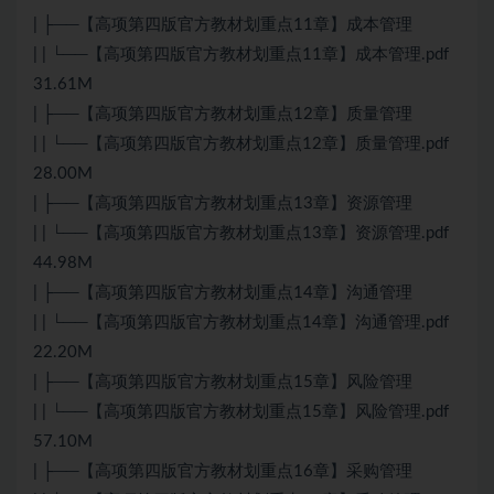
| ├──【高项第四版官方教材划重点11章】成本管理
| | └──【高项第四版官方教材划重点11章】成本管理.pdf
31.61M
| ├──【高项第四版官方教材划重点12章】质量管理
| | └──【高项第四版官方教材划重点12章】质量管理.pdf
28.00M
| ├──【高项第四版官方教材划重点13章】资源管理
| | └──【高项第四版官方教材划重点13章】资源管理.pdf
44.98M
| ├──【高项第四版官方教材划重点14章】沟通管理
| | └──【高项第四版官方教材划重点14章】沟通管理.pdf
22.20M
| ├──【高项第四版官方教材划重点15章】风险管理
| | └──【高项第四版官方教材划重点15章】风险管理.pdf
57.10M
| ├──【高项第四版官方教材划重点16章】采购管理