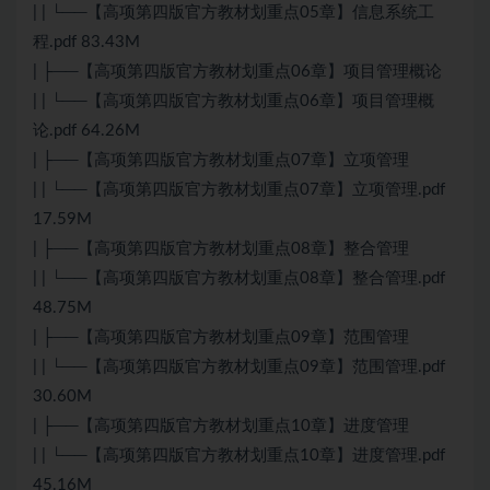
| | └──【高项第四版官方教材划重点05章】信息系统工
程.pdf 83.43M
| ├──【高项第四版官方教材划重点06章】项目管理概论
| | └──【高项第四版官方教材划重点06章】项目管理概
论.pdf 64.26M
| ├──【高项第四版官方教材划重点07章】立项管理
| | └──【高项第四版官方教材划重点07章】立项管理.pdf
17.59M
| ├──【高项第四版官方教材划重点08章】整合管理
| | └──【高项第四版官方教材划重点08章】整合管理.pdf
48.75M
| ├──【高项第四版官方教材划重点09章】范围管理
| | └──【高项第四版官方教材划重点09章】范围管理.pdf
30.60M
| ├──【高项第四版官方教材划重点10章】进度管理
| | └──【高项第四版官方教材划重点10章】进度管理.pdf
45.16M