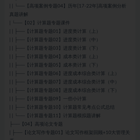
| | └──【高项案例专题04】历年[17-22年]高项案例分析
真题讲解
| └──【02】计算题专题课件
| | ├──【计算题专题01】进度类计算（上）
| | ├──【计算题专题02】进度类计算（中）
| | ├──【计算题专题03】进度类计算（下）
| | ├──【计算题专题04】成本类计算（上）
| | ├──【计算题专题05】成本类计算（下）
| | ├──【计算题专题06】进度成本综合类计算（上）
| | ├──【计算题专题07】进度成本综合类计算（中）
| | ├──【计算题专题08】进度成本综合类计算（下）
| | ├──【计算题专题09】一些小计算
| | ├──【计算题专题10】计算题常见考点公式总结
| | └──【计算题专题11】计算题模拟题讲解
├──【04】高项论文专题
| ├──【论文写作专题01】论文写作框架回顾+10大管理关