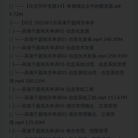
| | └──【论文写作专题14】各领域论文中的图表题.pdf
9.72M
├──【05】2023年5月高项千题闯关串讲
| ├──高项千题闯关串讲01-信息化发展
| | └──高项千题闯关串讲01-信息化发展.mp4 248.20M
| ├──高项千题闯关串讲02-信息技术发展
| | └──高项千题闯关串讲02-信息技术发展.mp4 258.95M
| ├──高项千题闯关串讲03-信息系统治理、信息系统管理
| | └──高项千题闯关串讲03-信息系统治理、信息系统管
理.mp4 180.11M
| ├──高项千题闯关串讲04-信息系统工程
| | └──高项千题闯关串讲04-信息系统工程.mp4 217.67M
| ├──高项千题闯关串讲05-项目管理概论、立项管理
| | └──高项千题闯关串讲05-项目管理概论、立项管
理.mp4 175.00M
| ├──高项千题闯关串讲06-整合管理、范围管理