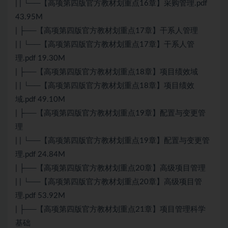
| | └──【高项第四版官方教材划重点16章】采购管理.pdf
43.95M
| ├──【高项第四版官方教材划重点17章】干系人管理
| | └──【高项第四版官方教材划重点17章】干系人管
理.pdf 19.30M
| ├──【高项第四版官方教材划重点18章】项目绩效域
| | └──【高项第四版官方教材划重点18章】项目绩效
域.pdf 49.10M
| ├──【高项第四版官方教材划重点19章】配置与变更管
理
| | └──【高项第四版官方教材划重点19章】配置与变更管
理.pdf 24.84M
| ├──【高项第四版官方教材划重点20章】高级项目管理
| | └──【高项第四版官方教材划重点20章】高级项目管
理.pdf 53.92M
| ├──【高项第四版官方教材划重点21章】项目管理科学
基础