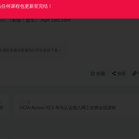
05_（新版！超全）.mp4 167.56M
站任何课程包更新至完结！
06_（新版！超全）.mp4 162.30M
07_（新版！超全）.mp4 180.38M
议请联系微信客服我们可以安排下架！
收藏
海报
篇
下一篇
课程
HCIA-Access V2.5 华为认证接入网工程师在线课程