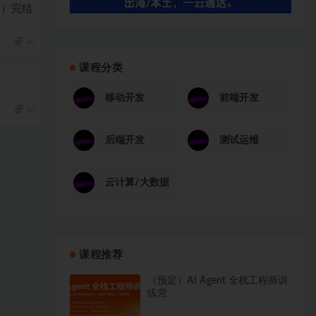
版）完结
40
课程分类
移动开发
前端开发
30
后端开发
测试运维
云计算/大数据
课程推荐
（预定）AI Agent 全栈工程师训
练营