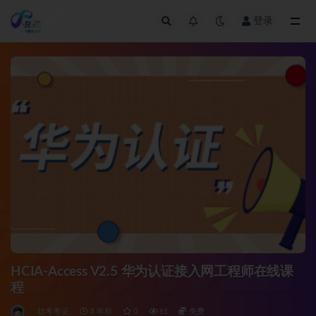
登录
全部
HCIA-Access V2.5 华为认证接入网工程师在线课
程
软考考证
3 年前
0
61
免费