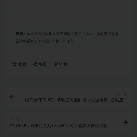
声明：
本站所有资料均来源于网络以及用户发布，如对资源有争
议请联系微信客服我们可以安排下架！
收藏
海报
链接
上一篇
网易云课堂-软件破解逆向全阶段（汇编破解+游戏逆向
+透视+作弊）
下一篇
ANDROID图像处理(QT+OpenCV)实战演练视频课程