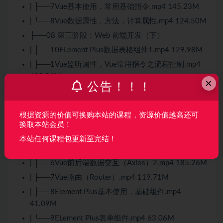
| ├──7
Vue
基本使用，常用基础指令.mp4 145.23M
| └──8
Vue
数据属性，方法，计算属性.mp4 124.50M
├──08 第三阶段：Web 前端开发（下）
| ├──10ELement Plus数据表格组件1.mp4 129.98M
| ├──1Vue监听属性，Vue常用指令之流程控制.mp4
128.26M
×
公告！！！
| ├──2Vue常用指令之数据双向绑定.mp4 136.82M
| ├──3Vue实例生命周期钩子.mp4 61.44M
根据资源的价值可换购本站的课程，资源价值越高还可
| ├──4VueCli 脚手架创建项目.mp4 114.32M
换取本站会员！
| ├──5Vue 组件.mp4 132.81M
本站任何课程包更新至完结！
| ├──6Vue前后端数据交互（Axios）1.mp4 319.85M
| ├──6Vue前后端数据交互（Axios）2.mp4 185.26M
| ├──7Vue路由（Router）.mp4 119.71M
| ├──8Element Plus基本使用，基础组件.mp4
41.09M
| └──9ELement Plus表单组件.mp4 63.06M