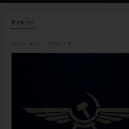
详情介绍
当前位置：
首页
后端开发
正文