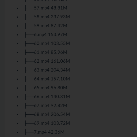
| ├──57.mp4 48.81M
| ├──58.mp4 237.93M
| ├──59.mp4 87.42M
| ├──6.mp4 153.97M
| ├──60.mp4 103.55M
| ├──61.mp4 85.96M
| ├──62.mp4 161.06M
| ├──63.mp4 204.34M
| ├──64.mp4 157.10M
| ├──65.mp4 96.80M
| ├──66.mp4 140.31M
| ├──67.mp4 92.82M
| ├──68.mp4 206.54M
| ├──69.mp4 103.72M
| ├──7.mp4 42.36M