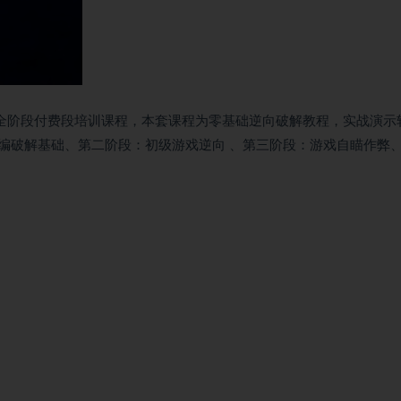
逆向全阶段付费段培训课程，本套课程为零基础逆向破解教程，实战演示
编破解基础、第二阶段：初级游戏逆向 、第三阶段：游戏自瞄作弊