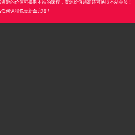
据资源的价值可换购本站的课程，资源价值越高还可换取本站会员！
站任何课程包更新至完结！