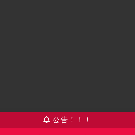
公告！！！