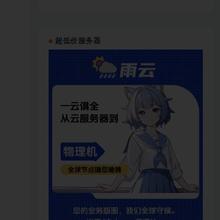
超低价服务器