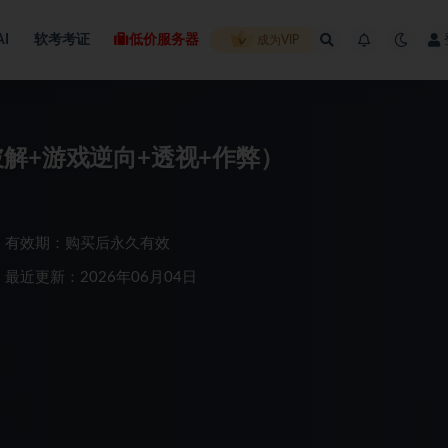
AI
软考考证
低价服务器
成为VIP
解+游戏逆向+透视+作弊）
有效期：购买后永久有效
最近更新：2026年06月04日