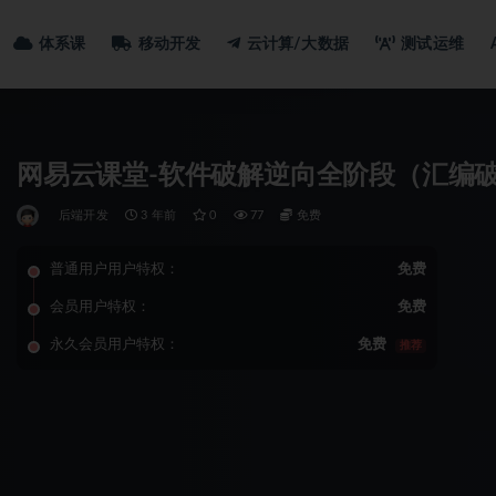
体系课
移动开发
云计算/大数据
测试运维
网易云课堂-软件破解逆向全阶段（汇编破
后端开发
3 年前
0
77
免费
普通用户用户特权：
免费
会员用户特权：
免费
永久会员用户特权：
免费
推荐