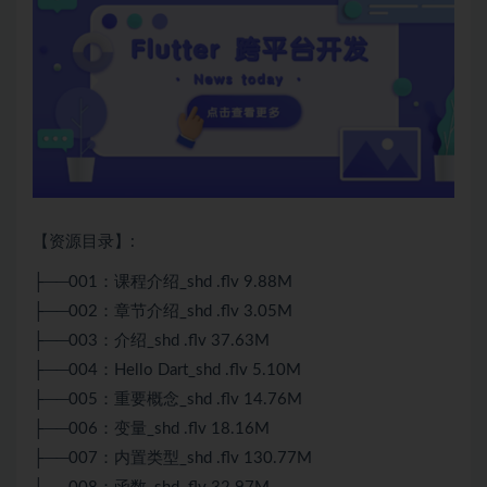
【资源目录】:
├──001：课程介绍_shd .flv 9.88M
├──002：章节介绍_shd .flv 3.05M
├──003：介绍_shd .flv 37.63M
├──004：Hello Dart_shd .flv 5.10M
├──005：重要概念_shd .flv 14.76M
├──006：变量_shd .flv 18.16M
├──007：内置类型_shd .flv 130.77M