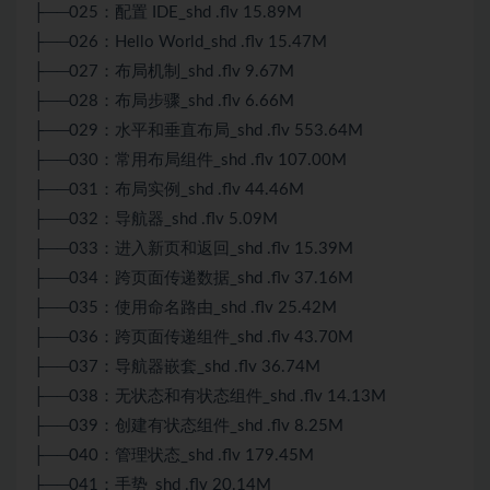
├──025：配置 IDE_shd .flv 15.89M
├──026：Hello World_shd .flv 15.47M
├──027：布局机制_shd .flv 9.67M
├──028：布局步骤_shd .flv 6.66M
├──029：水平和垂直布局_shd .flv 553.64M
├──030：常用布局组件_shd .flv 107.00M
├──031：布局实例_shd .flv 44.46M
├──032：导航器_shd .flv 5.09M
├──033：进入新页和返回_shd .flv 15.39M
├──034：跨页面传递数据_shd .flv 37.16M
├──035：使用命名路由_shd .flv 25.42M
├──036：跨页面传递组件_shd .flv 43.70M
├──037：导航器嵌套_shd .flv 36.74M
├──038：无状态和有状态组件_shd .flv 14.13M
├──039：创建有状态组件_shd .flv 8.25M
├──040：管理状态_shd .flv 179.45M
├──041：手势_shd .flv 20.14M