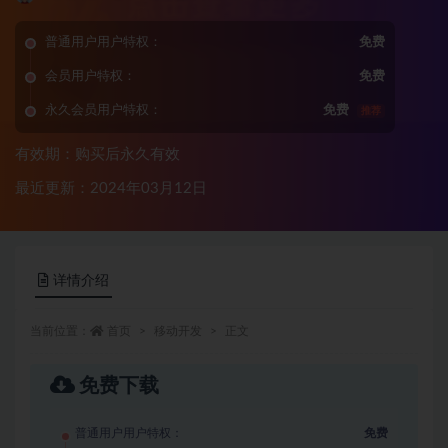
普通用户用户特权：
免费
会员用户特权：
免费
永久会员用户特权：
免费
推荐
有效期：购买后永久有效
最近更新：2024年03月12日
详情介绍
当前位置：
首页
移动开发
正文
免费下载
普通用户用户特权：
免费