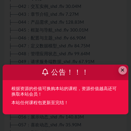
├──042：交互实例_shd .flv 30.04M
├──043：章节介绍_shd .flv 7.27M
├──044：产品需求_shd .flv 128.83M
├──045：框架与导航_shd .flv 300.01M
├──046：配置与主题_shd .flv 66.90M
├──047：定义数据模型_shd .flv 84.75M
├──048：管理应用状态_shd .flv 99.64M
├──049：请求服务端数据_shd .flv 67.91M
×
├──050：启动应用_shd .flv 64.61M
公告！！！
├──051：注册_登录_退出_shd .flv 388.54M
├──052：管理个人资料_shd .flv 408.75M
根据资源的价值可换购本站的课程，资源价值越高还可
├──053：展示图片_shd .flv 29.97M
换取本站会员！
├──054：播放视频_shd .flv 80.20M
本站任何课程包更新至完结！
├──055：发布动态_shd .flv 142.72M
├──056：展示动态_shd .flv 140.83M
├──057：喜欢动态_shd .flv 35.90M