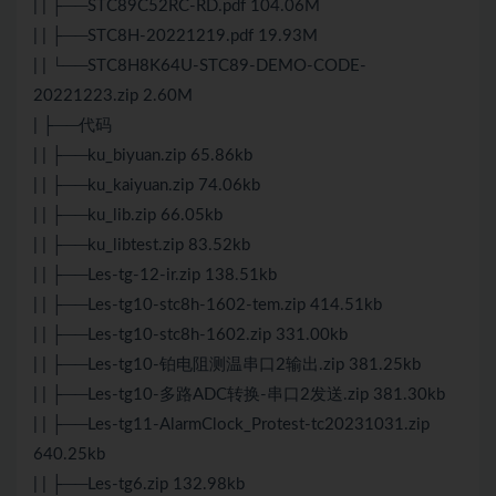
| | ├──STC89C52RC-RD.pdf 104.06M
| | ├──STC8H-20221219.pdf 19.93M
| | └──STC8H8K64U-STC89-DEMO-CODE-
20221223.zip 2.60M
| ├──代码
| | ├──ku_biyuan.zip 65.86kb
| | ├──ku_kaiyuan.zip 74.06kb
| | ├──ku_lib.zip 66.05kb
| | ├──ku_libtest.zip 83.52kb
| | ├──Les-tg-12-ir.zip 138.51kb
| | ├──Les-tg10-stc8h-1602-tem.zip 414.51kb
| | ├──Les-tg10-stc8h-1602.zip 331.00kb
| | ├──Les-tg10-铂电阻测温串口2输出.zip 381.25kb
| | ├──Les-tg10-多路ADC转换-串口2发送.zip 381.30kb
| | ├──Les-tg11-AlarmClock_Protest-tc20231031.zip
640.25kb
| | ├──Les-tg6.zip 132.98kb