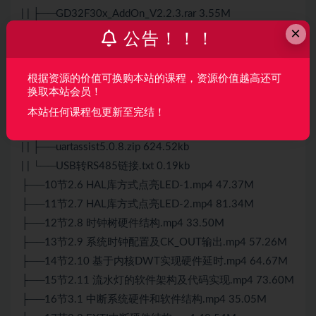
| | ├──GD32F30x_AddOn_V2.2.3.rar 3.55M
×
| |
公告！！！
├──GigaDevice_MCU_ISP_Programmer_V3.0.2.5782_1.r
ar 1.13M
根据资源的价值可换购本站的课程，资源价值越高还可
| | ├──JLink_Windows_V758a_x86_64.exe 53.13M
换取本站会员！
| | ├──modbus poll.rar 3.16M
本站任何课程包更新至完结！
| | ├──sscom5.13.1.exe 440.50kb
| | ├──uartassist5.0.8.zip 624.52kb
| | └──USB转RS485链接.txt 0.19kb
├──10节2.6 HAL库方式点亮LED-1.mp4 47.37M
├──11节2.7 HAL库方式点亮LED-2.mp4 81.34M
├──12节2.8 时钟树硬件结构.mp4 33.50M
├──13节2.9 系统时钟配置及CK_OUT输出.mp4 57.26M
├──14节2.10 基于内核DWT实现硬件延时.mp4 64.67M
├──15节2.11 流水灯的软件架构及代码实现.mp4 73.60M
├──16节3.1 中断系统硬件和软件结构.mp4 35.05M