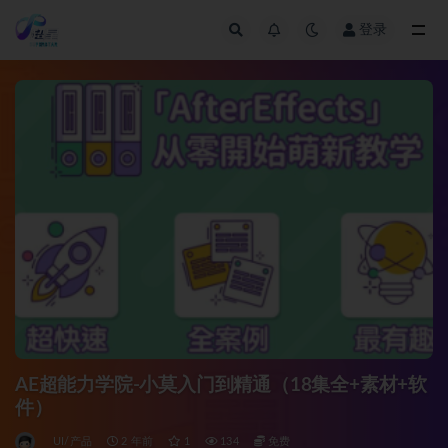
登录
全部
AE超能力学院-小莫入门到精通（18集全+素材+软
件）
UI/产品
2 年前
1
134
免费