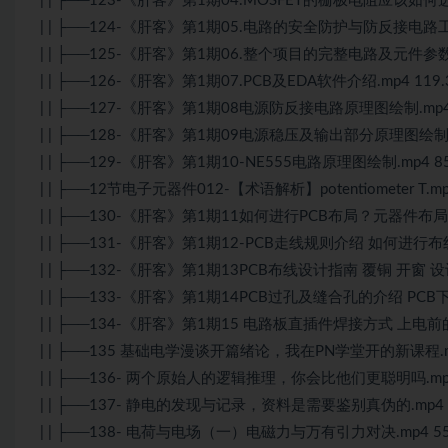
| | ├──123-《肝客》第1期04.MOSFET的栅极电阻应该如何选取
| | ├──124-《肝客》第1期05.电路的安全防护与防反接电路工作
| | ├──125-《肝客》第1期06.整个项目的完整电路及元件参数知
| | ├──126-《肝客》第1期07.PCB及EDA软件介绍.mp4 119.
| | ├──127-《肝客》第1期08电源防反接电路原理图绘制.mp4 
| | ├──128-《肝客》第1期09电源稳压及输出部分原理图绘制.m
| | ├──129-《肝客》第1期10-NE555电路原理图绘制.mp4 85
| | ├──12节电子元器件012-【术语解析】potentiometer T.mp
| | ├──130-《肝客》第1期11如何进行PCB布局？元器件布局的
| | ├──131-《肝客》第1期12-PCB走线规则介绍 如何进行布线？
| | ├──132-《肝客》第1期13PCB布线设计指南 覆铜 开窗 设计
| | ├──133-《肝客》第1期14PCB过孔及缝合孔的介绍 PCB下单
| | ├──134-《肝客》第1期15 电路板直插件焊接方式 上电前
| | ├──135 基础电学漫谈开篇绪论，我在PN学堂开的新课程.mp
| | ├──136- 两个原始人的逻辑推理，你会比他们更聪明吗.mp4
| | ├──137- 静电的发现与记录，资料是需要鉴别真伪的.mp4 6
| | ├──138- 电荷与电场（一）电磁力与万有引力对决.mp4 55