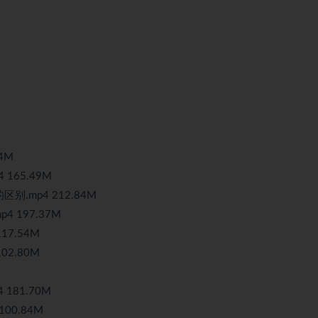
4M
165.49M
别.mp4 212.84M
 197.37M
17.54M
02.80M
 181.70M
100.84M