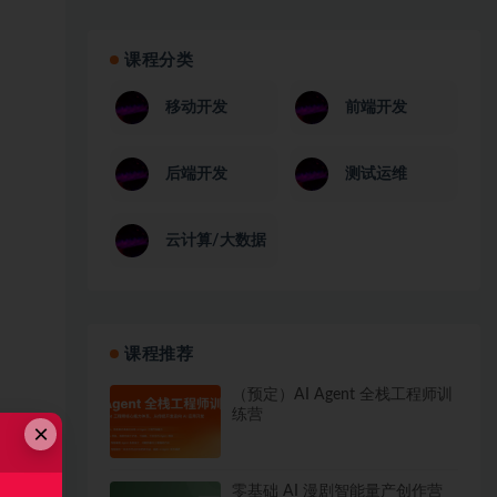
课程分类
移动开发
前端开发
后端开发
测试运维
云计算/大数据
课程推荐
（预定）AI Agent 全栈工程师训
练营
×
零基础 AI 漫剧智能量产创作营