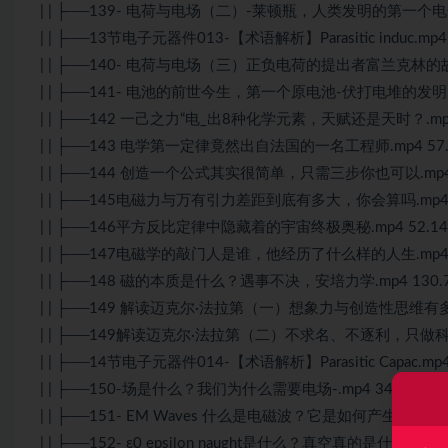
| | ├──139- 电荷与电场（二）-莱顿瓶，人类发明的第一个电子
| | ├──13节电子元器件013-【术语解析】Parasitic induc.mp4
| | ├──140- 电荷与电场（三）正负电荷的提出者富兰克林的故事
| | ├──141- 电池的前世今生，第一个原电池-伏打电堆的发明.m
| | ├──142 一己之力“电_出8种化学元素，天赋还是天时？.mp4
| | ├──143 电学第一定律竟然出自法国的一名工程师.mp4 57.
| | ├──144 创造一个公式其实很简单，只需三步你也可以.mp4 
| | ├──145电磁力与万有引力差距到底有多大，你会算吗.mp4 
| | ├──146平方反比定律中隐藏着的宇宙终极奥秘.mp4 52.1
| | ├──147电磁学的敲门人是谁，他经历了什么样的人生.mp4 
| | ├──148 磁的本质是什么？遇事不决，安培力学.mp4 130.
| | ├──149 解读迈克尔·法拉第（一）想象力与创造性思维有多重
| | ├──149解读迈克尔·法拉第（二）不求名、不逐利，只做科学的
| | ├──14节电子元器件014-【术语解析】Parasitic Capac.mp4
| | ├──150-场是什么？我们为什么需要电场-.mp4 34.37M
| | ├──151- EM Waves 什么是电磁波？它是如何产生的？-.mp
| | ├──152- ε0 epsilon naught是什么？真空真的是什.mp4 38