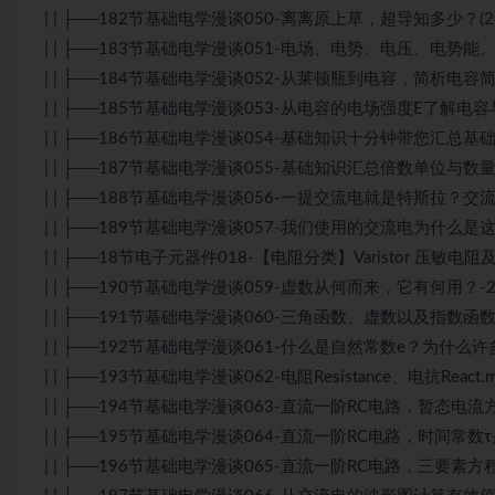
| | ├──182节基础电学漫谈050-离离原上草，超导知多少？(2) -2
| | ├──183节基础电学漫谈051-电场、电势、电压、电势能、电
| | ├──184节基础电学漫谈052-从莱顿瓶到电容，简析电容简史 -
| | ├──185节基础电学漫谈053-从电容的电场强度E了解电容与
| | ├──186节基础电学漫谈054-基础知识十分钟带您汇总基础电
| | ├──187节基础电学漫谈055-基础知识汇总倍数单位与数量级单
| | ├──188节基础电学漫谈056-一提交流电就是特斯拉？交流电
| | ├──189节基础电学漫谈057-我们使用的交流电为什么是这样
| | ├──18节电子元器件018-【电阻分类】Varistor 压敏电阻及其
| | ├──190节基础电学漫谈059-虚数从何而来，它有何用？-2022
| | ├──191节基础电学漫谈060-三角函数、虚数以及指数函数的
| | ├──192节基础电学漫谈061-什么是自然常数e？为什么许多
| | ├──193节基础电学漫谈062-电阻Resistance、电抗React.m
| | ├──194节基础电学漫谈063-直流一阶RC电路，暂态电流方
| | ├──195节基础电学漫谈064-直流一阶RC电路，时间常数τ是什
| | ├──196节基础电学漫谈065-直流一阶RC电路，三要素方程的由