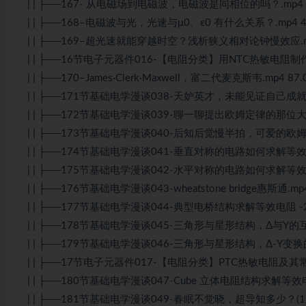
| | ├──167- 从电磁场到电磁波，电磁波是同相位的吗？.mp4 2
| | ├──168–电磁波与光，光速与μ0、ε0 有什么关系？.mp4 4
| | ├──169–超光速就能穿越时空？浅析狭义相对论钟慢效应.mp
| | ├──16节电子元器件016-【电阻分类】用NTC热敏电阻制作
| | ├──170–James·Clerk·Maxwell，富二代麦克斯韦.mp4 87
| | ├──171节基础电学漫谈038-天妒英才，未能见证自己成就的麦
| | ├──172节基础电学漫谈039-聊一聊提出欧姆定律的那位大佬
| | ├──173节基础电学漫谈040-后知后觉慢半拍，可爱的欧姆(2) 
| | ├──174节基础电学漫谈041-垂直对称的电路如何求解等效电阻 
| | ├──175节基础电学漫谈042-水平对称的电路如何求解等效电阻 
| | ├──176节基础电学漫谈043-wheatstone bridge惠斯通.mp
| | ├──177节基础电学漫谈044-典型电桥结构求解等效电阻 -202
| | ├──178节基础电学漫谈045-三角形与星形结构，Δ与Y的互换法
| | ├──179节基础电学漫谈046-三角形与星形结构，Δ-Y变换的证
| | ├──17节电子元器件017-【电阻分类】PTC热敏电阻及其常
| | ├──180节基础电学漫谈047-Cube 立体电阻结构求解等效电阻(
| | ├──181节基础电学漫谈049-春眠不觉晓，超导知多少？(1)-20