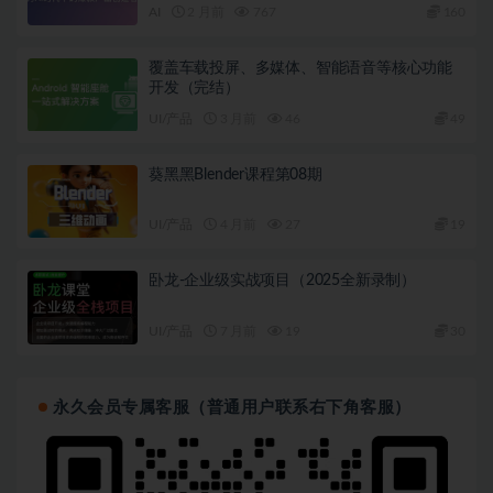
AI
2 月前
767
160
覆盖车载投屏、多媒体、智能语音等核心功能
开发（完结）
UI/产品
3 月前
46
49
葵黑黑Blender课程第08期
UI/产品
4 月前
27
19
卧龙-企业级实战项目（2025全新录制）
UI/产品
7 月前
19
30
永久会员专属客服（普通用户联系右下角客服）