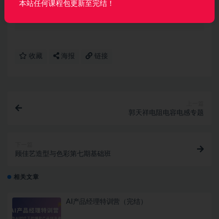
本站任何课程包更新至完结！
声明：
本站所有资料均来源于网络以及用户发布，如对资源有争
议请联系微信客服我们可以安排下架！
收藏
海报
链接
上一篇
郭天祥电阻电容电感专题
下一篇
顾佳艺造型与色彩第七期基础班
相关文章
AI产品经理特训营（完结）