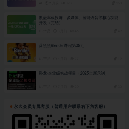
AI
2 月前
767
160
覆盖车载投屏、多媒体、智能语音等核心功能
开发（完结）
UI/产品
3 月前
46
49
葵黑黑Blender课程第08期
UI/产品
4 月前
27
19
卧龙-企业级实战项目（2025全新录制）
UI/产品
7 月前
20
30
永久会员专属客服（普通用户联系右下角客服）