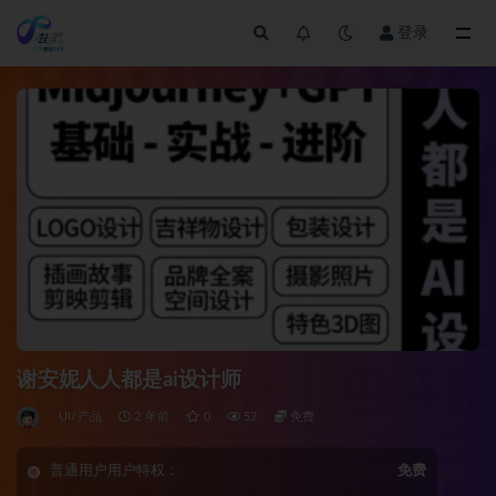
登录
全部
谢安妮人人都是ai设计师
UI/产品
2 年前
0
52
免费
普通用户用户特权：
免费