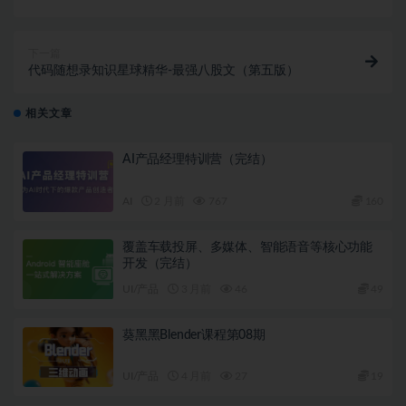
下一篇
代码随想录知识星球精华-最强八股文（第五版）
相关文章
AI产品经理特训营（完结）
AI
2 月前
767
160
覆盖车载投屏、多媒体、智能语音等核心功能
开发（完结）
UI/产品
3 月前
46
49
葵黑黑Blender课程第08期
UI/产品
4 月前
27
19