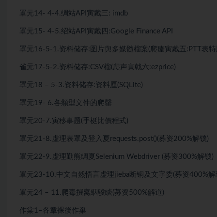
罩元14- 4-4.绸站API寅戴三: imdb
罩元15- 4-5.绍站API寅戴四:Google Finance API
罩元16-5-1.资料储存:图片舆多媒髓榴案(爬瘗寅戴五:PTT表
雀元17-5-2.资料储存:CSV榴(爬声寅戟六:ezprice)
罩元18 – 5-3.资料储存:资料厘(SQLite)
罩元19- 6.各頫型文件的爬罄
罩元20-7.寅移事题(手梃比價程式)
罩元21-8.虚理表罩及登入夏requests.post()(募资200%解锁)
罩元22-9.虚理勤熊绸夏Selenium Webdriver (募资300%解锁)
罩元23-10.中文自然悟言虚理jieba断铜及文字委(募资400%解
罩元24 – 11.爬毒撰窝絪骏睒(募资500%解道)
作棠1–各章裸後作巢