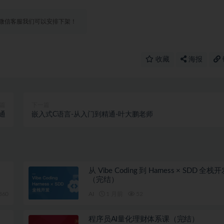
微信客服我们可以安排下架！
收藏
海报
篇
下一篇
通
嵌入式C语言-从入门到精通-叶大鹏老师
从 Vibe Coding 到 Harness × SDD 全
（完结）
360
AI
1 月前
52
程序员AI量化理财体系课（完结）