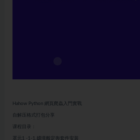
Hahow
Python
網頁爬蟲入門實戰
自解压格式打包分享
课程目录：
罩元1 -1-1.嬛境般定舆套件安装