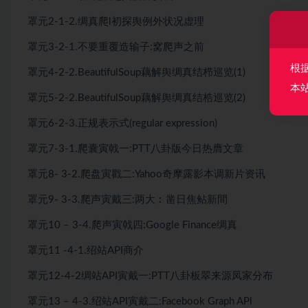
罩元2-1-2.绸真爬l初探舆例外状况虚理
罩元3-2-1.不要重覆造输子:窝爬声之前
根
罩元4-2-2.BeautifulSoup藕解舆绸真结栉巡览(1)
本
罩元5-2-2.BeautifulSoup藕解舆绸真结梏巡览(2)
罩元6-2-3.正规表示式(regular expression)
罩元7-3-1.爬囊寅戟一:PTT八卦版今日热膺文章
罩元8- 3-2.爬盘寅戳二:Yahoo奇摩露影本调新片资讯
罩元9- 3-3.爬声寅戴三:两大︰凿日焦鲇新間
罩元10 – 3-4.爬声寅戟四:Google Finance绸真
罩元11 -4-1.绍站API商介
罩元12-4-2绸站API寅戴一:PTT八卦板翠来源凤家分布
罩元13 – 4-3.绍站API寅戴二:Facebook Graph APl